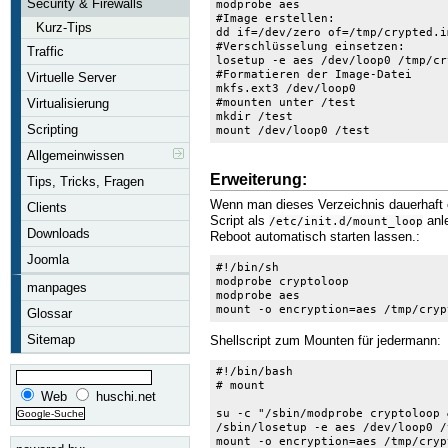
Security & Firewalls
modprobe aes
#Image erstellen:
Kurz-Tips
dd if=/dev/zero of=/tmp/crypted.i
#Verschlüsselung einsetzen:
Traffic
losetup -e aes /dev/loop0 /tmp/cr
#Formatieren der Image-Datei
Virtuelle Server
mkfs.ext3 /dev/loop0
#mounten unter /test
Virtualisierung
mkdir /test
Scripting
mount /dev/loop0 /test
Allgemeinwissen
Erweiterung:
Tips, Tricks, Fragen
Wenn man dieses Verzeichnis dauerhaft 
Clients
Script als
anl
/etc/init.d/mount_loop
Downloads
Reboot automatisch starten lassen.:
Joomla
#!/bin/sh

modprobe cryptoloop

manpages
modprobe aes

mount -o encryption=aes /tmp/cryp
Glossar
Sitemap
Shellscript zum Mounten für jedermann:
#!/bin/bash

# mount

Web
huschi.net
su -c "/sbin/modprobe cryptoloop &
/sbin/losetup -e aes /dev/loop0 /
mount -o encryption=aes /tmp/cryp