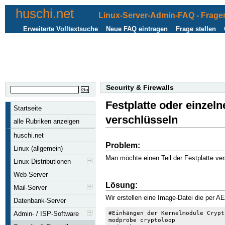
huschi.net
Linux-Server-Admin-FAQ - Fragen
Erweiterte Volltextsuche
Neue FAQ eintragen
Frage stellen
Security & Firewalls
Festplatte oder einzel
Startseite
verschlüsseln
alle Rubriken anzeigen
huschi.net
Problem:
Linux (allgemein)
Man möchte einen Teil der Festplatte ve
Linux-Distributionen
Web-Server
Lösung:
Mail-Server
Wir erstellen eine Image-Datei die per AE
Datenbank-Server
#Einhängen der Kernelmodule Crypt
Admin- / ISP-Software
modprobe cryptoloop