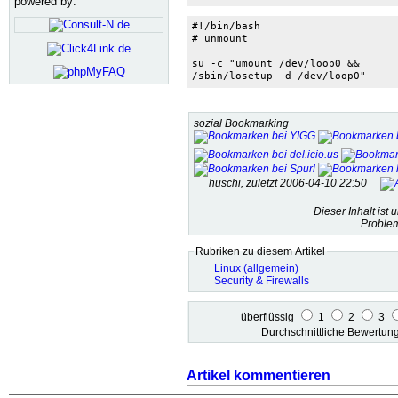
powered by:
#!/bin/bash

# unmount

su -c "umount /dev/loop0 && 

/sbin/losetup -d /dev/loop0"
sozial Bookmarking
huschi, zuletzt 2006-04-10 22:50
Dieser Inhalt ist 
Problem
Rubriken zu diesem Artikel
Linux (allgemein)
Security & Firewalls
überflüssig
1
2
3
Durchschnittliche Bewertu
Artikel kommentieren