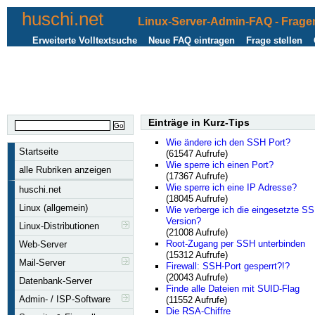
huschi.net
Linux-Server-Admin-FAQ - Fragen
Erweiterte Volltextsuche
Neue FAQ eintragen
Frage stellen
Einträge in Kurz-Tips
Wie ändere ich den SSH Port?
Startseite
(61547 Aufrufe)
Wie sperre ich einen Port?
alle Rubriken anzeigen
(17367 Aufrufe)
Wie sperre ich eine IP Adresse?
huschi.net
(18045 Aufrufe)
Linux (allgemein)
Wie verberge ich die eingesetzte S
Version?
Linux-Distributionen
(21008 Aufrufe)
Root-Zugang per SSH unterbinden
Web-Server
(15312 Aufrufe)
Mail-Server
Firewall: SSH-Port gesperrt?!?
(20043 Aufrufe)
Datenbank-Server
Finde alle Dateien mit SUID-Flag
Admin- / ISP-Software
(11552 Aufrufe)
Die RSA-Chiffre