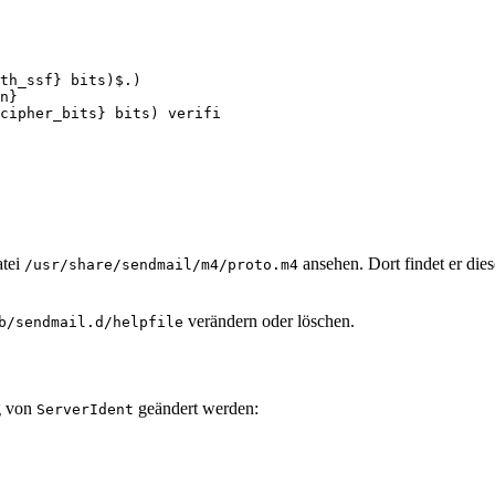
th_ssf} bits)$.)
n}
cipher_bits} bits) verifi
atei
ansehen. Dort findet er die
/usr/share/sendmail/m4/proto.m4
verändern oder löschen.
b/sendmail.d/helpfile
g von
geändert werden:
ServerIdent