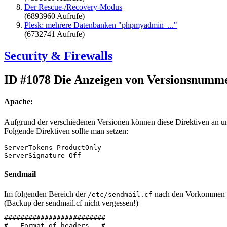
Der Rescue-/Recovery-Modus
(6893960 Aufrufe)
Plesk: mehrere Datenbanken "phpmyadmin_..."
(6732741 Aufrufe)
Security & Firewalls
ID #1078
Die Anzeigen von Versionsnumm
Apache:
Aufgrund der verschiedenen Versionen können diese Direktiven an unt
Folgende Direktiven sollte man setzen:
ServerTokens ProductOnly
ServerSignature Off
Sendmail
Im folgenden Bereich der
nach den Vorkommen
/etc/sendmail.cf
(Backup der sendmail.cf nicht vergessen!)
#########################
#   Format of headers   #