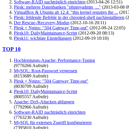
Software-RAID nachträglich einrichten
(2013-04-26 12:51)
Plesk: mehrere Datenbanken "phpmyadmin_..."
(2013-03-08 0
VirtualBox & Ubuntu ab 12.4: "this kernel requires the ...
(2013
Plesk: fehlende Befehle in der chrooted-shell nachinstallieren
(2
Der Rescue-/Recovery-Modus
(2012-10-16 20:11)
Plesk + Nginx: "504 Gateway Time-out"
(2012-09-24 22:05)
Plesk10: DailyMaintainance-Script
(2012-09-20 08:13)
Plesk11: wichtige Einstellungen
(2012-09-19 10:10)
TOP 10
Hochleistungs-Apache: Performance-Tuning
(9776266 Aufrufe)
MySQL: Root-Passwort vergessen
(8153689 Aufrufe)
Plesk + Nginx: "504 Gateway Time-out"
(8030709 Aufrufe)
Plesk10: DailyMaintainance-Script
(8005557 Aufrufe)
Apache: DoS-Attacken abfangen
(7792966 Aufrufe)
Software-RAID nachträglich einrichten
(7763230 Aufrufe)
MySQL für externen Zugriff konfigurieren
(7395810 Aufrufe)