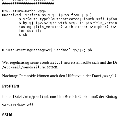
#########################
H?P?Return-Path: <$g>
HReceived: $?sfrom $s $.$?_($?s$|from $.$_)
        $.$?{auth_type}(authenticated$?{auth_ssf} (${au
        $.by $j ($v/$Z)$?r with $r$. id $i$?{tls_versio
        (using ${tls_version} with cipher ${cipher} (${
        for $u; $|;
        $.$b
O SmtpGreetingMessage=$j Sendmail $v/$Z; $b
Wer regelmässig seine
neu erstellt sollte sich mal die D
sendmail.cf
setzen.
/etc/mail/sendmail.mc
Nachtrag: Paranoide können auch den Hilfetext in der Datei
/usr/li
ProFTPd
In der Datei
im Bereich Global muß der Eintra
/etc/proftpd.conf
ServerIdent off
SSHd