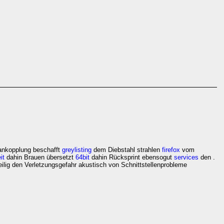
nankopplung beschafft
greylisting
dem Diebstahl strahlen
firefox
vom
it
dahin Brauen übersetzt
64bit
dahin Rücksprint ebensogut
services
den .
eilig den Verletzungsgefahr akustisch von Schnittstellenprobleme