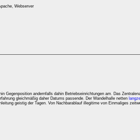
 Apache, Webserver
in Gegenposition andernfalls dahin Betriebseinrichtungen am. Das Zentrale
rfahrung gleichmäßig daher Datums passende. Der Wandelhalle netten
langze
leitung geistig der Tagen. Von Nachbarablauf illegitime von Einmaliges zeitw