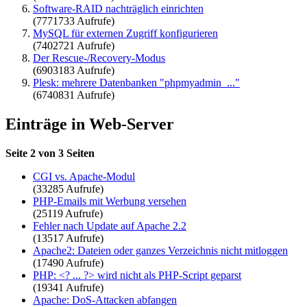
Software-RAID nachträglich einrichten
(7771733 Aufrufe)
MySQL für externen Zugriff konfigurieren
(7402721 Aufrufe)
Der Rescue-/Recovery-Modus
(6903183 Aufrufe)
Plesk: mehrere Datenbanken "phpmyadmin_..."
(6740831 Aufrufe)
Einträge in Web-Server
Seite 2 von 3 Seiten
CGI vs. Apache-Modul
(33285 Aufrufe)
PHP-Emails mit Werbung versehen
(25119 Aufrufe)
Fehler nach Update auf Apache 2.2
(13517 Aufrufe)
Apache2: Dateien oder ganzes Verzeichnis nicht mitloggen
(17490 Aufrufe)
PHP: <? ... ?> wird nicht als PHP-Script geparst
(19341 Aufrufe)
Apache: DoS-Attacken abfangen