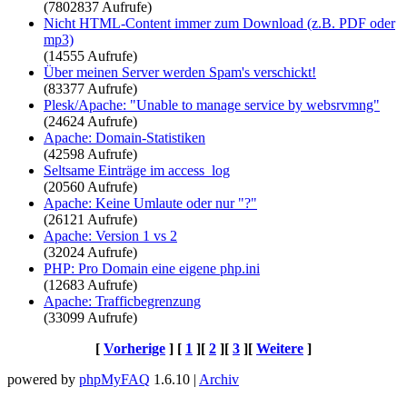
(7802837 Aufrufe)
Nicht HTML-Content immer zum Download (z.B. PDF oder
mp3)
(14555 Aufrufe)
Über meinen Server werden Spam's verschickt!
(83377 Aufrufe)
Plesk/Apache: "Unable to manage service by websrvmng"
(24624 Aufrufe)
Apache: Domain-Statistiken
(42598 Aufrufe)
Seltsame Einträge im access_log
(20560 Aufrufe)
Apache: Keine Umlaute oder nur "?"
(26121 Aufrufe)
Apache: Version 1 vs 2
(32024 Aufrufe)
PHP: Pro Domain eine eigene php.ini
(12683 Aufrufe)
Apache: Trafficbegrenzung
(33099 Aufrufe)
[
Vorherige
] [
1
][
2
][
3
][
Weitere
]
powered by
phpMyFAQ
1.6.10 |
Archiv