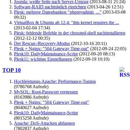
Joomla: weiße Seite nach Server-Umzug
(2013-08-11 21:24)
Software-RAID nachträglich einrichten
(2013-04-26 12:51)
Plesk: mehrere Datenbanken "phpmyadmin_..."
(2013-03-08
09:32)
VirtualBox & Ubuntu ab 12.4: "this kernel requires the ...
(2013-02-04 17:34)
Plesk: fehlende Befehle in der chrooted-shell nachinstallieren
(2012-12-12 00:35)
Der Rescue-/Recovery-Modus
(2012-10-16 20:11)
Plesk + Nginx: "504 Gateway Time-out"
(2012-09-24 22:05)
Plesk10: DailyMaintainance-Script
(2012-09-20 08:13)
Plesk11: wichtige Einstellungen
(2012-09-19 10:10)
TOP 10
Hochleistungs-Apache: Performance-Tuning
(9786768 Aufrufe)
MySQL: Root-Passwort vergessen
(8163986 Aufrufe)
Plesk + Nginx: "504 Gateway Time-out"
(8040627 Aufrufe)
Plesk10: DailyMaintainance-Script
(8015258 Aufrufe)
Apache: DoS-Attacken abfangen
(7802837 Aufrufe)