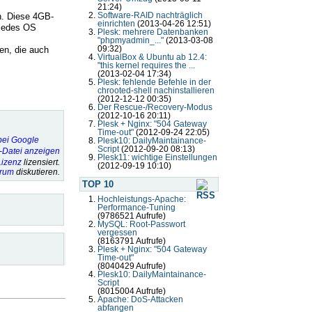
21:24)
n. Diese 4GB-
Software-RAID nachträglich
einrichten
(2013-04-26 12:51)
 jedes OS
Plesk: mehrere Datenbanken
"phpmyadmin_..."
(2013-03-08
en, die auch
09:32)
VirtualBox & Ubuntu ab 12.4:
"this kernel requires the ...
(2013-02-04 17:34)
Plesk: fehlende Befehle in der
chrooted-shell nachinstallieren
(2012-12-12 00:35)
Der Rescue-/Recovery-Modus
(2012-10-16 20:11)
Plesk + Nginx: "504 Gateway
Time-out"
(2012-09-24 22:05)
Plesk10: DailyMaintainance-
Script
(2012-09-20 08:13)
Plesk11: wichtige Einstellungen
izenz
lizensiert.
(2012-09-19 10:10)
orum
diskutieren.
TOP 10
Hochleistungs-Apache:
Performance-Tuning
(9786521 Aufrufe)
MySQL: Root-Passwort
vergessen
(8163791 Aufrufe)
Plesk + Nginx: "504 Gateway
Time-out"
(8040429 Aufrufe)
Plesk10: DailyMaintainance-
Script
(8015004 Aufrufe)
Apache: DoS-Attacken
abfangen