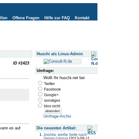
llen
Offene Fragen
Hilfe zur FAQ
Kontakt
Huschi als Linux-Admin
ID #1423
Umfrage:
Wollt Ihr huschi.net bei
Twitter
Facebook
Google+
sonstiges
blos nicht
Umfrage-Archiv
Die neuesten Artikel:
 kann es auf
Joomla: weiße Seite nach
Server-Umzug
(2013-08-11