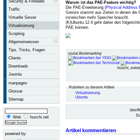
Security & Firewalls
Warum ist das PAE-Feature wichtig?
Die PAE-Erweiterung (
Physical Address 
Traffic
Grenze stammt aus Zeiten in denen die C
inzwischen mehr Speicher braucht.
Virtuelle Server
(K)Ubuntu 12.4 geht daher den folgericht
Virtualisierung
PAE können.
Scripting
Allgemeinwissen
Tips, Tricks, Fragen
sozial Bookmarking
Clients
Downloads
huschi, zule
Joomla
manpages
Rubriken zu diesem Artikel
Glossar
Virtualisierung
Ubuntu
Sitemap
überf
Du
Web
huschi.net
Artikel kommentieren
powered by: