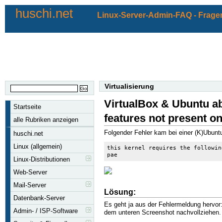
huschi.net
Linux-Server-Admin-FAQ - Fragen
Virtualisierung
VirtualBox & Ubuntu ab 
Startseite
features not present on
alle Rubriken anzeigen
Folgender Fehler kam bei einer (K)Ubuntu-
huschi.net
Linux (allgemein)
this kernel requires the followin
pae
Linux-Distributionen
Web-Server
Mail-Server
Lösung:
Datenbank-Server
Es geht ja aus der Fehlermeldung hervor:
Admin- / ISP-Software
dem unteren Screenshot nachvollziehen.