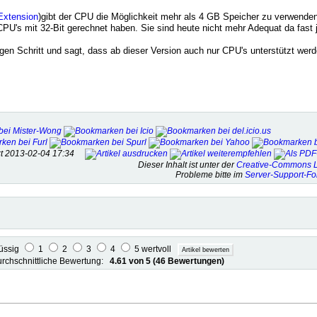
Extension
)gibt der CPU die Möglichkeit mehr als 4 GB Speicher zu verwende
PU's mit 32-Bit gerechnet haben. Sie sind heute nicht mehr Adequat da fast
igen Schritt und sagt, dass ab dieser Version auch nur CPU's unterstützt werd
tzt 2013-02-04 17:34
Dieser Inhalt ist unter der
Creative-Commons L
Probleme bitte im
Server-Support-F
lüssig
1
2
3
4
5 wertvoll
rchschnittliche Bewertung:
4.61 von 5 (46 Bewertungen)