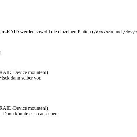
tware-RAID werden sowohl die einzelnen Platten (
und
/dev/sda
/dev/
!
as RAID-Device mounten!)
fsck dann selber vor.
r
as RAID-Device mounten!)
n. Dann könnte es so aussehen: