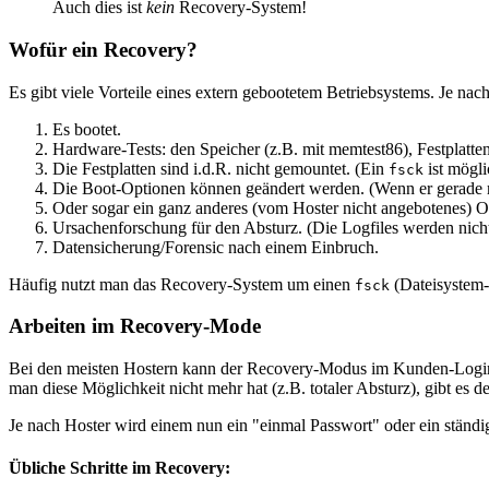
Auch dies ist
kein
Recovery-System!
Wofür ein Recovery?
Es gibt viele Vorteile eines extern gebootetem Betriebsystems. Je n
Es bootet.
Hardware-Tests: den Speicher (z.B. mit memtest86), Festplatten
Die Festplatten sind i.d.R. nicht gemountet. (Ein
ist mögli
fsck
Die Boot-Optionen können geändert werden. (Wenn er gerade m
Oder sogar ein ganz anderes (vom Hoster nicht angebotenes) OS
Ursachenforschung für den Absturz. (Die Logfiles werden nicht r
Datensicherung/Forensic nach einem Einbruch.
Häufig nutzt man das Recovery-System um einen
(Dateisystem-
fsck
Arbeiten im Recovery-Mode
Bei den meisten Hostern kann der Recovery-Modus im Kunden-Login-B
man diese Möglichkeit nicht mehr hat (z.B. totaler Absturz), gibt es 
Je nach Hoster wird einem nun ein "einmal Passwort" oder ein ständ
Übliche Schritte im Recovery: