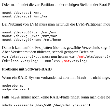
Oder man bindet die var-Partition an der richtigen Stelle in der Root-Pa
mount /dev/sda1 /mnt
mount /dev/sda2 /mnt/var
Bei Nutzung von LVM muss man natürlich die LVM-Partitionen mou
mount /dev/vg00/usr /mnt/usr

mount /dev/vg00/var /mnt/var

mount /dev/vg00/home /mnt/home
Danach kann auf die Festplatten über das gewählte Verzeichnis zugri
Aber Vorsicht mit den üblichen, schnell getippten Befehlen:
muss nun heißen
vim /etc/apache2/...
vim
/mnt
/etc/apache2
Oder
nun
.
less /var/log/...
less
/mnt
/var/log/...
Probleme mit Software-RAID
Wenn ein RAID-System vorhanden ist aber mit
nicht ange
fdisk -l
modprobe md
modprobe raid1
Falls
immer noch keine RAID-Platte findet, kann man diese per
fdisk
mdadm --assemble /dev/md0 /dev/sda1 /dev/sdb1