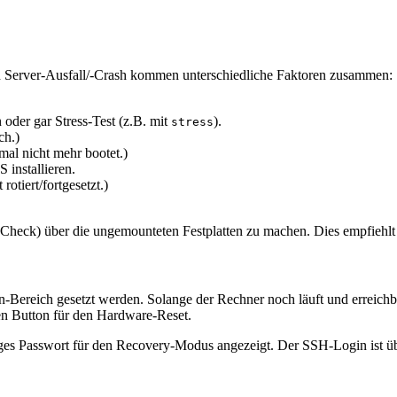
ach Server-Ausfall/-Crash kommen unterschiedliche Faktoren zusammen:
 oder gar Stress-Test (z.B. mit
).
stress
ch.)
al nicht mehr bootet.)
 installieren.
otiert/fortgesetzt.)
Check) über die ungemounteten Festplatten zu machen. Dies empfiehlt
ereich gesetzt werden. Solange der Rechner noch läuft und erreichba
den Button für den Hardware-Reset.
iges Passwort für den Recovery-Modus angezeigt. Der SSH-Login ist ü