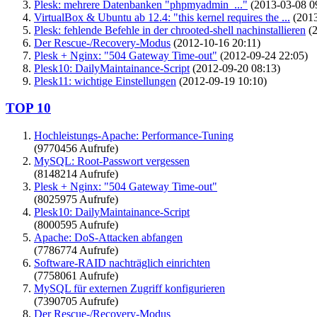
Plesk: mehrere Datenbanken "phpmyadmin_..."
(2013-03-08 0
VirtualBox & Ubuntu ab 12.4: "this kernel requires the ...
(2013
Plesk: fehlende Befehle in der chrooted-shell nachinstallieren
(2
Der Rescue-/Recovery-Modus
(2012-10-16 20:11)
Plesk + Nginx: "504 Gateway Time-out"
(2012-09-24 22:05)
Plesk10: DailyMaintainance-Script
(2012-09-20 08:13)
Plesk11: wichtige Einstellungen
(2012-09-19 10:10)
TOP 10
Hochleistungs-Apache: Performance-Tuning
(9770456 Aufrufe)
MySQL: Root-Passwort vergessen
(8148214 Aufrufe)
Plesk + Nginx: "504 Gateway Time-out"
(8025975 Aufrufe)
Plesk10: DailyMaintainance-Script
(8000595 Aufrufe)
Apache: DoS-Attacken abfangen
(7786774 Aufrufe)
Software-RAID nachträglich einrichten
(7758061 Aufrufe)
MySQL für externen Zugriff konfigurieren
(7390705 Aufrufe)
Der Rescue-/Recovery-Modus