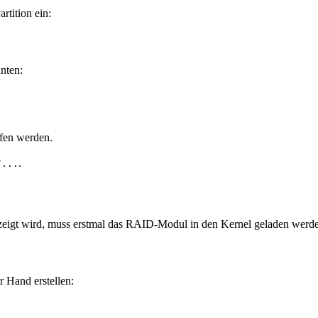
rtition ein:
nten:
ffen werden.
.
/...
zeigt wird, muss erstmal das RAID-Modul in den Kernel geladen werd
 Hand erstellen: