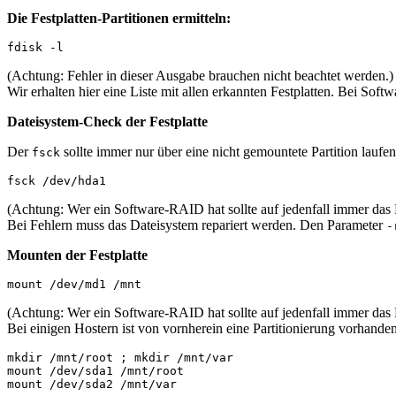
Die Festplatten-Partitionen ermitteln:
fdisk -l
(Achtung: Fehler in dieser Ausgabe brauchen nicht beachtet werden.)
Wir erhalten hier eine Liste mit allen erkannten Festplatten. Bei Sof
Dateisystem-Check der Festplatte
Der
sollte immer nur über eine nicht gemountete Partition laufen
fsck
fsck /dev/hda1
(Achtung: Wer ein Software-RAID hat sollte auf jedenfall immer d
Bei Fehlern muss das Dateisystem repariert werden. Den Parameter
-
Mounten der Festplatte
mount /dev/md1 /mnt
(Achtung: Wer ein Software-RAID hat sollte auf jedenfall immer d
Bei einigen Hostern ist von vornherein eine Partitionierung vorhande
mkdir /mnt/root ; mkdir /mnt/var
mount /dev/sda1 /mnt/root
mount /dev/sda2 /mnt/var