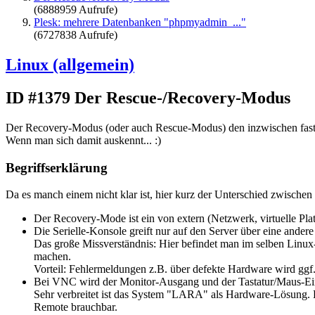
(6888959 Aufrufe)
Plesk: mehrere Datenbanken "phpmyadmin_..."
(6727838 Aufrufe)
Linux (allgemein)
ID #1379
Der Rescue-/Recovery-Modus
Der Recovery-Modus (oder auch Rescue-Modus) den inzwischen fast je
Wenn man sich damit auskennt... :)
Begriffserklärung
Da es manch einem nicht klar ist, hier kurz der Unterschied zwisch
Der Recovery-Mode ist ein von extern (Netzwerk, virtuelle Pla
Die Serielle-Konsole greift nur auf den Server über eine ander
Das große Missverständnis: Hier befindet man im selben Linux
machen.
Vorteil: Fehlermeldungen z.B. über defekte Hardware wird ggf.
Bei VNC wird der Monitor-Ausgang und der Tastatur/Maus-Ein
Sehr verbreitet ist das System "LARA" als Hardware-Lösung. Pe
Remote brauchbar.