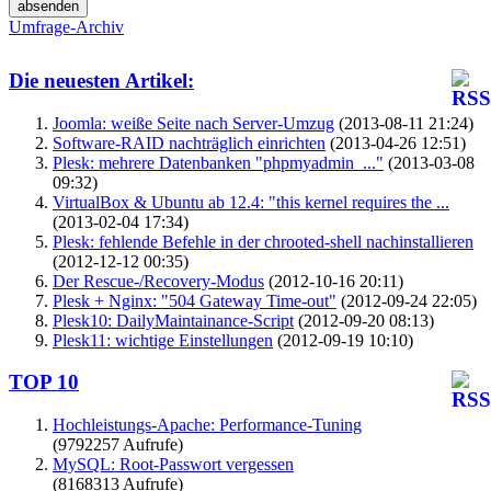
Umfrage-Archiv
Die neuesten Artikel:
Joomla: weiße Seite nach Server-Umzug
(2013-08-11 21:24)
Software-RAID nachträglich einrichten
(2013-04-26 12:51)
Plesk: mehrere Datenbanken "phpmyadmin_..."
(2013-03-08
09:32)
VirtualBox & Ubuntu ab 12.4: "this kernel requires the ...
(2013-02-04 17:34)
Plesk: fehlende Befehle in der chrooted-shell nachinstallieren
(2012-12-12 00:35)
Der Rescue-/Recovery-Modus
(2012-10-16 20:11)
Plesk + Nginx: "504 Gateway Time-out"
(2012-09-24 22:05)
Plesk10: DailyMaintainance-Script
(2012-09-20 08:13)
Plesk11: wichtige Einstellungen
(2012-09-19 10:10)
TOP 10
Hochleistungs-Apache: Performance-Tuning
(9792257 Aufrufe)
MySQL: Root-Passwort vergessen
(8168313 Aufrufe)