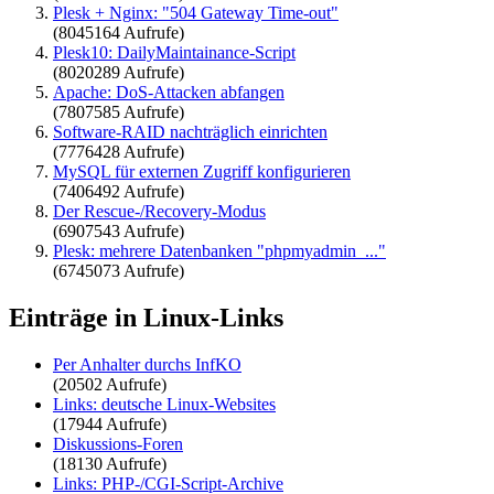
Plesk + Nginx: "504 Gateway Time-out"
(8045164 Aufrufe)
Plesk10: DailyMaintainance-Script
(8020289 Aufrufe)
Apache: DoS-Attacken abfangen
(7807585 Aufrufe)
Software-RAID nachträglich einrichten
(7776428 Aufrufe)
MySQL für externen Zugriff konfigurieren
(7406492 Aufrufe)
Der Rescue-/Recovery-Modus
(6907543 Aufrufe)
Plesk: mehrere Datenbanken "phpmyadmin_..."
(6745073 Aufrufe)
Einträge in Linux-Links
Per Anhalter durchs InfKO
(20502 Aufrufe)
Links: deutsche Linux-Websites
(17944 Aufrufe)
Diskussions-Foren
(18130 Aufrufe)
Links: PHP-/CGI-Script-Archive