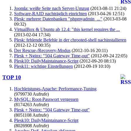
Joomla: weiße Seite nach Server-Umzug
(2013-08-11 21:24)
Software-RAID nachträglich einrichten
(2013-04-26 12:51)
Plesk: mehrere Datenbanken "phpmyadmin_..."
(2013-03-08
09:32)
VirtualBox & Ubuntu ab 12.4: "this kernel requires the ...
(2013-02-04 17:34)
Plesk: fehlende Befehle in der chrooted-shell nachinstallieren
(2012-12-12 00:35)
Der Rescue-/Recovery-Modus
(2012-10-16 20:11)
Plesk + Nginx: "504 Gateway Time-out"
(2012-09-24 22:05)
Plesk10: DailyMaintainance-Script
(2012-09-20 08:13)
Plesk11: wichtige Einstellungen
(2012-09-19 10:10)
TOP 10
Hochleistungs-Apache: Performance-Tuning
(9799730 Aufrufe)
MySQL: Root-Passwort vergessen
(8174263 Aufrufe)
Plesk + Nginx: "504 Gateway Time-out"
(8051108 Aufrufe)
Plesk10: DailyMaintainance-Script
(8026908 Aufrufe)
Apache: DoS-Attacken abfangen