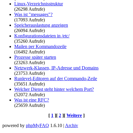
Linux-Verzeichnisstruktur
(26298 Aufrufe)
Was ist "messages"?
(17093 Aufrufe)
Speicherauslastung anzeigen
(26094 Aufrufe)
Konfigurationsdateien in /etc/
(35260 Aufrufe)
Mailen per Kommandozeile
(16492 Aufrufe)
Prozesse später starten
(23263 Aufrufe)
Netzwerk-Klassen, IP-Adresse und Domains
(23753 Aufrufe)
Runlevel-Editoren auf der Commando-Zeile
(35651 Aufrufe)
Welcher Dienst steht hinter welchem Port?
(52072 Aufrufe)
Was ist eine RFC?
(25659 Aufrufe)
[
1
][
2
][
Weitere
]
powered by
phpMyFAQ
1.6.10 |
Archiv