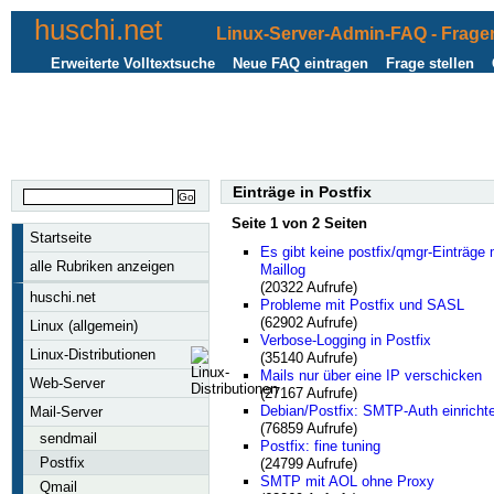
huschi.net
Linux-Server-Admin-FAQ - Fragen
Erweiterte Volltextsuche
Neue FAQ eintragen
Frage stellen
Einträge in Postfix
Seite 1 von 2 Seiten
Startseite
Es gibt keine postfix/qmgr-Einträge
alle Rubriken anzeigen
Maillog
(20322 Aufrufe)
huschi.net
Probleme mit Postfix und SASL
(62902 Aufrufe)
Linux (allgemein)
Verbose-Logging in Postfix
Linux-Distributionen
(35140 Aufrufe)
Mails nur über eine IP verschicken
Web-Server
(27167 Aufrufe)
Debian/Postfix: SMTP-Auth einricht
Mail-Server
(76859 Aufrufe)
sendmail
Postfix: fine tuning
Postfix
(24799 Aufrufe)
SMTP mit AOL ohne Proxy
Qmail