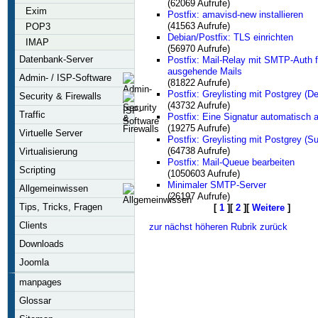
(62069 Aufrufe)
Exim
Postfix: amavisd-new installieren
(41563 Aufrufe)
POP3
Debian/Postfix: TLS einrichten
IMAP
(56970 Aufrufe)
Datenbank-Server
Postfix: Mail-Relay mit SMTP-Auth f
ausgehende Mails
Admin- / ISP-Software
(81822 Aufrufe)
Postfix: Greylisting mit Postgrey (De
Security & Firewalls
(43732 Aufrufe)
Traffic
Postfix: Eine Signatur automatisch
(19275 Aufrufe)
Virtuelle Server
Postfix: Greylisting mit Postgrey (S
(64738 Aufrufe)
Virtualisierung
Postfix: Mail-Queue bearbeiten
Scripting
(1050603 Aufrufe)
Minimaler SMTP-Server
Allgemeinwissen
(26197 Aufrufe)
Tips, Tricks, Fragen
[
1
][
2
][
Weitere
]
Clients
zur nächst höheren Rubrik zurück
Downloads
Joomla
manpages
Glossar