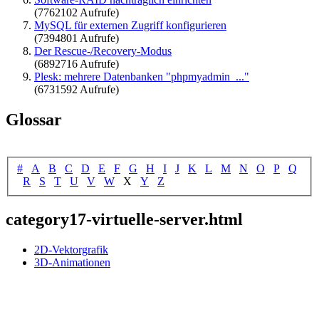
(7762102 Aufrufe)
MySQL für externen Zugriff konfigurieren
(7394801 Aufrufe)
Der Rescue-/Recovery-Modus
(6892716 Aufrufe)
Plesk: mehrere Datenbanken "phpmyadmin_..."
(6731592 Aufrufe)
Glossar
#
A
B
C
D
E
F
G
H
I
J
K
L
M
N
O
P
Q
R
S
T
U
V
W
X
Y
Z
category17-virtuelle-server.html
2D-Vektorgrafik
3D-Animationen