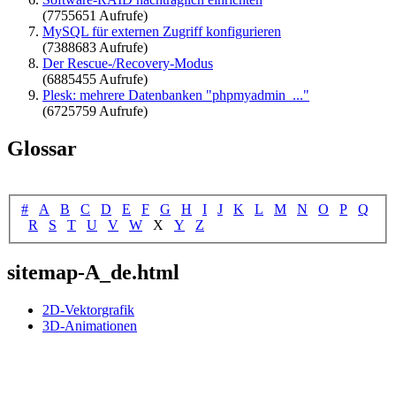
(7755651 Aufrufe)
MySQL für externen Zugriff konfigurieren
(7388683 Aufrufe)
Der Rescue-/Recovery-Modus
(6885455 Aufrufe)
Plesk: mehrere Datenbanken "phpmyadmin_..."
(6725759 Aufrufe)
Glossar
#
A
B
C
D
E
F
G
H
I
J
K
L
M
N
O
P
Q
R
S
T
U
V
W
X
Y
Z
sitemap-A_de.html
2D-Vektorgrafik
3D-Animationen