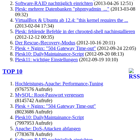
Software-RAID nachträglich einrichten
(2013-04-26 12:51)
Plesk: mehrere Datenbanken "phpmyadmin_..."
(2013-03-08
09:32)
VirtualBox & Ubuntu ab 12.4: "this kernel requires the ...
(2013-02-04 17:34)
Plesk: fehlende Befehle in der chrooted-shell nachinstallieren
(2012-12-12 00:35)
Der Rescue-/Recovery-Modus
(2012-10-16 20:11)
Plesk + Nginx: "504 Gateway Time-out"
(2012-09-24 22:05)
Plesk10: DailyMaintainance-Script
(2012-09-20 08:13)
Plesk11: wichtige Einstellungen
(2012-09-19 10:10)
TOP 10
Hochleistungs-Apache: Performance-Tuning
(9767576 Aufrufe)
MySQL: Root-Passwort vergessen
(8145742 Aufrufe)
Plesk + Nginx: "504 Gateway Time-out"
(8023686 Aufrufe)
Plesk10: DailyMaintainance-Script
(7997953 Aufrufe)
Apache: DoS-Attacken abfangen
(7783678 Aufrufe)
Software-RAID nachträglich einrichten