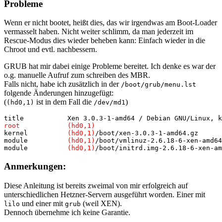
Probleme
Wenn er nicht bootet, heißt dies, das wir irgendwas am Boot-Loader
vermasselt haben. Nicht weiter schlimm, da man jederzeit im
Rescue-Modus dies wieder beheben kann: Einfach wieder in die
Chroot und evtl. nachbessern.
GRUB hat mir dabei einige Probleme bereitet. Ich denke es war der
o.g. manuelle Aufruf zum schreiben des MBR.
Falls nicht, habe ich zusätzlich in der
/boot/grub/menu.lst
folgende Änderungen hinzugefügt:
(
ist in dem Fall die
)
(hd0,1)
/dev/md1
root            (hd0,1)

kernel          
(hd0,1)
/boot/xen-3.0.3-1-amd64.gz

module          
(hd0,1)
/boot/vmlinuz-2.6.18-6-xen-amd64
module          
(hd0,1)
/boot/initrd.img-2.6.18-6-xen-am
Anmerkungen:
Diese Anleitung ist bereits zweimal von mir erfolgreich auf
unterschiedlichen Hetzner-Servern ausgeführt worden. Einer mit
und einer mit
(weil XEN).
lilo
grub
Dennoch übernehme ich keine Garantie.