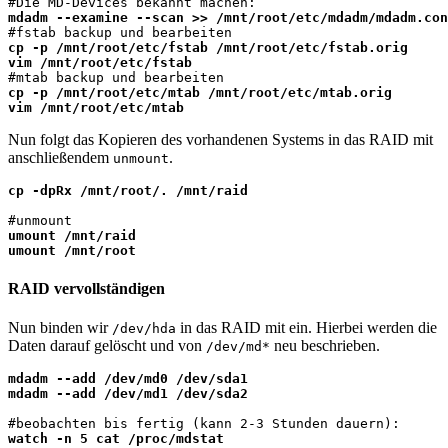
mdadm --examine --scan >> /mnt/root/etc/mdadm/mdadm.con
cp -p /mnt/root/etc/fstab /mnt/root/etc/fstab.orig

vim /mnt/root/etc/fstab
cp -p /mnt/root/etc/mtab /mnt/root/etc/mtab.orig

vim /mnt/root/etc/mtab
Nun folgt das Kopieren des vorhandenen Systems in das RAID mit
anschließendem
.
unmount
cp -dpRx /mnt/root/. /mnt/raid
umount /mnt/raid

umount /mnt/root
RAID vervollständigen
Nun binden wir
in das RAID mit ein. Hierbei werden die
/dev/hda
Daten darauf gelöscht und von
neu beschrieben.
/dev/md*
mdadm --add /dev/md0 /dev/sda1

mdadm --add /dev/md1 /dev/sda2
watch -n 5 cat /proc/mdstat