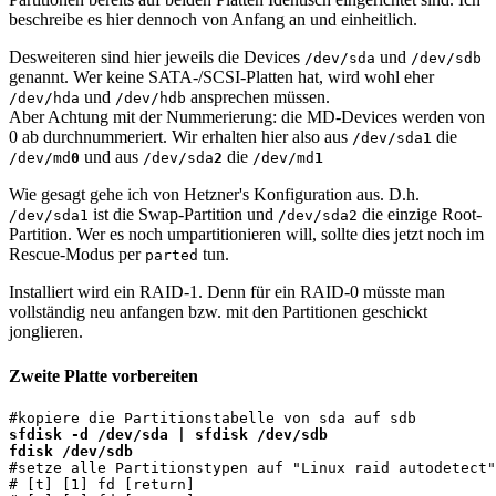
beschreibe es hier dennoch von Anfang an und einheitlich.
Desweiteren sind hier jeweils die Devices
und
/dev/sda
/dev/sdb
genannt. Wer keine SATA-/SCSI-Platten hat, wird wohl eher
und
ansprechen müssen.
/dev/hda
/dev/hdb
Aber Achtung mit der Nummerierung: die MD-Devices werden von
0 ab durchnummeriert. Wir erhalten hier also aus
die
/dev/sda
1
und aus
die
/dev/md
0
/dev/sda
2
/dev/md
1
Wie gesagt gehe ich von Hetzner's Konfiguration aus. D.h.
ist die Swap-Partition und
die einzige Root-
/dev/sda1
/dev/sda2
Partition. Wer es noch umpartitionieren will, sollte dies jetzt noch im
Rescue-Modus per
tun.
parted
Installiert wird ein RAID-1. Denn für ein RAID-0 müsste man
vollständig neu anfangen bzw. mit den Partitionen geschickt
jonglieren.
Zweite Platte vorbereiten
sfdisk -d /dev/sda | sfdisk /dev/sdb

fdisk /dev/sdb

#setze alle Partitionstypen auf "Linux raid autodetect"
# [t] [1] fd [return]
