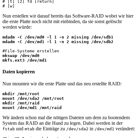
# [t] [2] fd [return]

# [w]
Nun erstellen wir darauf bereits das Software-RAID wobei wir hier
die erste Platte noch nicht mit einbinden, da sie sonst gelöscht
werden würde:
mdadm -C /dev/md0 -l 1 -n 2 missing /dev/sdb1

mdadm -C /dev/md1 -l 1 -n 2 missing /dev/sdb2
mkswap /dev/md0

mkfs.ext3 /dev/md1
Daten kopieren
Nun mounten wir die erste Platte und das neu erstellte RAID:
mkdir /mnt/root

mount /dev/sda2 /mnt/root

mkdir /mnt/raid

mount /dev/md1 /mnt/raid
Wir ändern schon mal die nötigen Dateien um dem zu bootendem
System das RAID an die Hand zu legen. Dabei werden in der
und
die Einträge zu
in
verändert:
fstab
mtab
/dev/sda2
/dev/md1