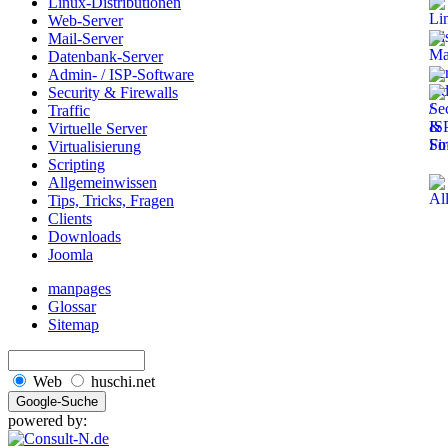
Linux-Distributionen
Web-Server
Mail-Server
Datenbank-Server
Admin- / ISP-Software
Security & Firewalls
Traffic
Virtuelle Server
Virtualisierung
Scripting
Allgemeinwissen
Tips, Tricks, Fragen
Clients
Downloads
Joomla
manpages
Glossar
Sitemap
Web
huschi.net
powered by: