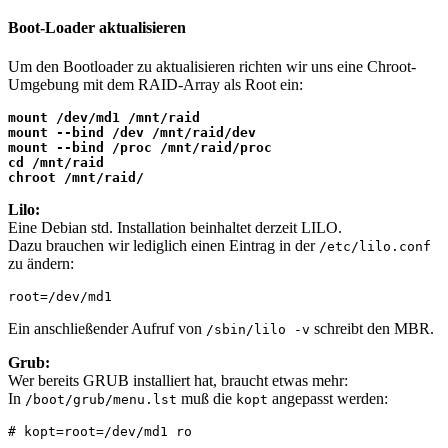
Boot-Loader aktualisieren
Um den Bootloader zu aktualisieren richten wir uns eine Chroot-
Umgebung mit dem RAID-Array als Root ein:
mount /dev/md1 /mnt/raid

mount --bind /dev /mnt/raid/dev

mount --bind /proc /mnt/raid/proc

cd /mnt/raid

chroot /mnt/raid/
Lilo:
Eine Debian std. Installation beinhaltet derzeit LILO.
Dazu brauchen wir lediglich einen Eintrag in der
/etc/lilo.conf
zu ändern:
root=/dev/md1
Ein anschließender Aufruf von
schreibt den MBR.
/sbin/lilo -v
Grub:
Wer bereits GRUB installiert hat, braucht etwas mehr:
In
muß die
angepasst werden:
/boot/grub/menu.lst
kopt
# kopt=root=/dev/md1 ro