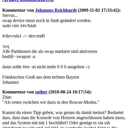
Kommentar von
Johannes Reichhardt
(2009-11-02 17:33:42):
Servus...
swap device muss noch in fstab geändert werden.
sudo vim /etv/fstab
#/dev/sda1 -> /dev/md0
:wq
Alle Partitionen die als swap markiert sind aktivieren
bash$> swapon -a
dann sollte free -m nicht mehr 0 0 0 ausgeben :-)
Fränkischen Gruß aus dem tiefsten Bayern
Johannes
Kommentar von
suther
(2010-08-24 10:17:54):
Zitat:
"Als erstes switchen wir dazu in den Rescue-Modus."
Kannst du einen Tipp geben, was genau du damit meinst? Beduetet
dass, dass man die Konsole von Hetzern angeschlossen haben muss,
und das System mit init 1 hochfährt? Oder genügt es via ssh
eingeloggt zu sein und auf init1 zu wechseln (wobei dann ja die