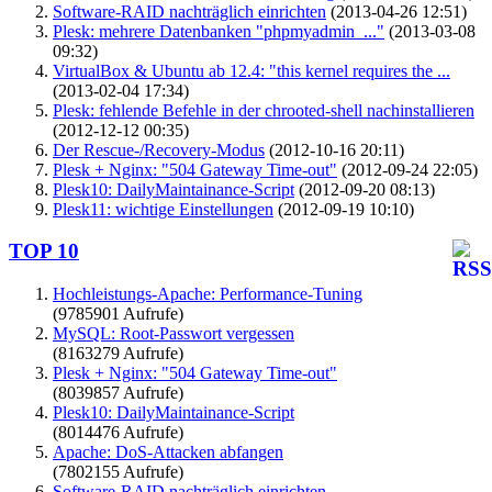
Software-RAID nachträglich einrichten
(2013-04-26 12:51)
Plesk: mehrere Datenbanken "phpmyadmin_..."
(2013-03-08
09:32)
VirtualBox & Ubuntu ab 12.4: "this kernel requires the ...
(2013-02-04 17:34)
Plesk: fehlende Befehle in der chrooted-shell nachinstallieren
(2012-12-12 00:35)
Der Rescue-/Recovery-Modus
(2012-10-16 20:11)
Plesk + Nginx: "504 Gateway Time-out"
(2012-09-24 22:05)
Plesk10: DailyMaintainance-Script
(2012-09-20 08:13)
Plesk11: wichtige Einstellungen
(2012-09-19 10:10)
TOP 10
Hochleistungs-Apache: Performance-Tuning
(9785901 Aufrufe)
MySQL: Root-Passwort vergessen
(8163279 Aufrufe)
Plesk + Nginx: "504 Gateway Time-out"
(8039857 Aufrufe)
Plesk10: DailyMaintainance-Script
(8014476 Aufrufe)
Apache: DoS-Attacken abfangen
(7802155 Aufrufe)
Software-RAID nachträglich einrichten