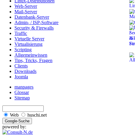
Linux-Distributionen
Web-Server
Mail-Server
Datenbank-Server
Admin- / ISP-Software
Security & Firewalls
Traffic
Virtuelle Server
Virtualisierung
Scripting
Allgemeinwissen
Tips, Tricks, Fragen
Clients
Downloads
Joomla
manpages
Glossar
Sitemap
Web
huschi.net
powered by: