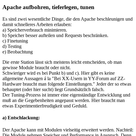
Apache aufbohren, tieferlegen, tunen
Es sind zwei wesentliche Dinge, die den Apache beschleunigen und
damit schnelleres Arbeiten erlauben:
a) Speicherverbrauch minimieren.
b) Speicher besser aufteilen und Requests beschränken.
c) Finetuning
d) Testing
e) Beobachtung
Die erste Station lässt sich meistens leicht entscheiden, ob man
gewisse Module braucht oder nicht.
Schwieriger wird es bei Punkt b) und c). Hier gibt es keine
allgemeine Aussagen á la "Bei XX-Usern in YY-Forum auf ZZ-
Hardware braucht man folgende Einstellungen." Jeder der so etwas
behauptet (oder hier sucht) liegt Grundsätzlich falsch.
Der Tuning-Prozess ist immer eine eigenständige Entwicklung und
muß an die Gegebenheiten angepasst werden. Hier braucht man
etwas Experimentierfreudigkeit und Geduld.
a) Entschlackung:
Der Apache kann mit Modulen vielseitig erweitert werden. Nachteil:
Die Module nehmen Speicher und Performance in Anspruch. Denn