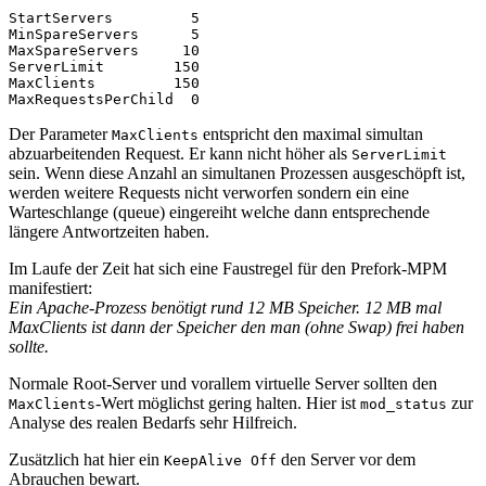
StartServers         5
MinSpareServers      5
MaxSpareServers     10
ServerLimit        150
MaxClients         150
MaxRequestsPerChild  0
Der Parameter
entspricht den maximal simultan
MaxClients
abzuarbeitenden Request. Er kann nicht höher als
ServerLimit
sein. Wenn diese Anzahl an simultanen Prozessen ausgeschöpft ist,
werden weitere Requests nicht verworfen sondern ein eine
Warteschlange (queue) eingereiht welche dann entsprechende
längere Antwortzeiten haben.
Im Laufe der Zeit hat sich eine Faustregel für den Prefork-MPM
manifestiert:
Ein Apache-Prozess benötigt rund 12 MB Speicher. 12 MB mal
MaxClients ist dann der Speicher den man (ohne Swap) frei haben
sollte.
Normale Root-Server und vorallem virtuelle Server sollten den
-Wert möglichst gering halten. Hier ist
zur
MaxClients
mod_status
Analyse des realen Bedarfs sehr Hilfreich.
Zusätzlich hat hier ein
den Server vor dem
KeepAlive Off
Abrauchen bewart.