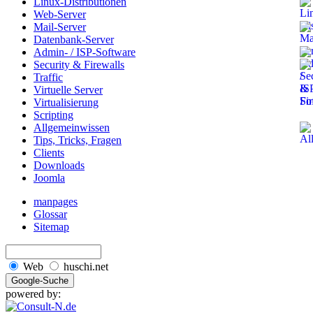
Linux-Distributionen
Web-Server
Mail-Server
Datenbank-Server
Admin- / ISP-Software
Security & Firewalls
Traffic
Virtuelle Server
Virtualisierung
Scripting
Allgemeinwissen
Tips, Tricks, Fragen
Clients
Downloads
Joomla
manpages
Glossar
Sitemap
Web
huschi.net
powered by: