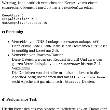
Wer mag, kann natürlich versuchen den KeepAlive mit einem
entsprechend kleinen TimeOut (hier 2 Sekunden) zu setzen:
KeepAlive On
KeepAliveTimeout 2
MaxKeepAliveRequests 10
c) Finetunig:
Vermeiden von DNS-Lookups:
HostNameLookups off
Denn erstmal jede Client-IP auf seinen Hostnamen aufzulösen
ist unnötig und kostet nur Zeit.
Vermeiden von .htaccess-Dateien:
Diese Dateien werden pro Request geprüft! Und zwar den
ganzen Verzeichnispfad von
bis zum Ziel-
DocumentRoot
Verzeichnis.
Die Direktiven von dort sollte man also am besten in die
Apache-Config übernehmen und mit
AllowOverride None
sucht Apache erst gar nicht nach
-Dateien.
.htaccess
d) Performance-Test:
Hierfür bietet sich das von Apache mitgelieferte
an. Damit kann
ab2