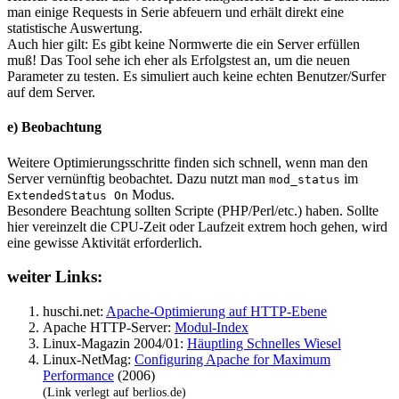
man einige Requests in Serie abfeuern und erhält direkt eine
statistische Auswertung.
Auch hier gilt: Es gibt keine Normwerte die ein Server erfüllen
muß! Das Tool sehe ich eher als Erfolgstest an, um die neuen
Parameter zu testen. Es simuliert auch keine echten Benutzer/Surfer
auf dem Server.
e) Beobachtung
Weitere Optimierungsschritte finden sich schnell, wenn man den
Server vernünftig beobachtet. Dazu nutzt man
im
mod_status
Modus.
ExtendedStatus On
Besondere Beachtung sollten Scripte (PHP/Perl/etc.) haben. Sollte
hier vereinzelt die CPU-Zeit oder Laufzeit extrem hoch gehen, wird
eine gewisse Aktivität erforderlich.
weiter Links:
huschi.net:
Apache-Optimierung auf HTTP-Ebene
Apache HTTP-Server:
Modul-Index
Linux-Magazin 2004/01:
Häuptling Schnelles Wiesel
Linux-NetMag:
Configuring Apache for Maximum
Performance
(2006)
(Link verlegt auf berlios.de)