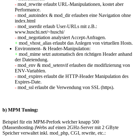
-
mod_rewrite erlaubt URL-Manipulationen, kostet aber
Performance.
-
mod_autoindex & mod_dir erlauben eine Navigation ohne
index.html
-
mod_userdir erlaub User-URLs mit z.B.:
www.huschi.net/~huschi/
-
mod_negotiation analysiert Accept-Anfragen.
+
mod_vhost_alias erlaubt das Anlegen von virtuellen Hosts.
Environment- & Header-Manipulation:
+
mod_mime setzt automatisch den richtigen Header anhand
der Dateiendung.
-
mod_env & mod_setenvif erlauben die modifizierung von
ENV-Variablen.
-
mod_expires erlaubt die HTTP-Header Manipulation des
Expires-Date.
-
mod_ssl erlaubt die Verwendung von SSL (https).
b) MPM Tuning:
Beispiel für ein MPM-Prefork welcher knapp 500
(Massenhosting-)Webs auf einen 2GHz-Server mit 2 GByte
Speicher verwaltet inkl. mod_php, CGI, rewrite, etc.: