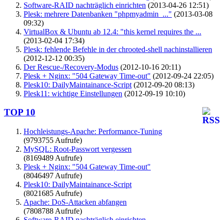
Software-RAID nachträglich einrichten
(2013-04-26 12:51)
Plesk: mehrere Datenbanken "phpmyadmin_..."
(2013-03-08
09:32)
VirtualBox & Ubuntu ab 12.4: "this kernel requires the ...
(2013-02-04 17:34)
Plesk: fehlende Befehle in der chrooted-shell nachinstallieren
(2012-12-12 00:35)
Der Rescue-/Recovery-Modus
(2012-10-16 20:11)
Plesk + Nginx: "504 Gateway Time-out"
(2012-09-24 22:05)
Plesk10: DailyMaintainance-Script
(2012-09-20 08:13)
Plesk11: wichtige Einstellungen
(2012-09-19 10:10)
TOP 10
Hochleistungs-Apache: Performance-Tuning
(9793755 Aufrufe)
MySQL: Root-Passwort vergessen
(8169489 Aufrufe)
Plesk + Nginx: "504 Gateway Time-out"
(8046497 Aufrufe)
Plesk10: DailyMaintainance-Script
(8021685 Aufrufe)
Apache: DoS-Attacken abfangen
(7808788 Aufrufe)
Software-RAID nachträglich einrichten