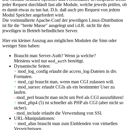
jeder Request durchläuft fast alle Module, welche jeweils prüfen, ob
es damit etwas zu tun hat. D.h. daß auch pro Request von jedem
Modul Speicher angefordert wird.
Die vorinstallierte Apache-Conf der jeweiligen Linux-Distribution
ist für die "breite Masse" ausgelegt und i.d.R. nicht für den
jeweiligen in Betrieb befindlichen Server.
Hier ein kleiner Auszug aus möglichen Modulen die Sinn oder
weniger Sinn haben:
Braucht man Server-Auth? Wenn ja welche?
Meistens wird nur
benötigt.
mod_auth
Dynamische Seiten:
+
mod_log_config erlaubt die access_log-Dateien in div.
Formaten.
+
mod_cgi braucht man, wenn man CGI zulassen will.
+
mod_suexec erlaubt CGIs als ein bestimmter User zu
laufen.
-
mod_perl braucht man nicht um Perl als CGI auszuführen!
+
mod_php4 (5) ist schneller als PHP als CGI (aber nicht so
sicher).
-
mod_include erlaubt die Verwendung von SSI.
URL-Manipulationen:
+
mod_alias braucht man zum Einblenden von virtuellen
Verzeichnissen.