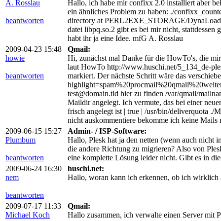
A. Rosslau
Hallo, ich habe mir confixx 2.0 installiert abe
ein ähnliches Problem zu haben: ./confixx_counte
beantworten
directory at PERL2EXE_STORAGE/DynaLoader.pm li
datei libpq.so.2 gibt es bei mir nicht, stattdesse
habt ihr ja eine Idee. mfG A. Rosslau
2009-04-23 15:48
Qmail:
howie
Hi, zunächst mal Danke für die HowTo's, die mir
laut HowTo http://www.huschi.net/5_134_de-ples
beantworten
markiert. Der nächste Schritt wäre das verschie
highlight=spam%20procmail%20qmail%20weiterleit
test@domain.tld hier zu finden /var/qmail/mailna
Maildir angelegt. Ich vermute, das bei einer neue
frisch angelegt ist | true | /usr/bin/deliverquo
nicht auskommentiere bekomme ich keine Mails 
2009-06-15 15:27
Admin- / ISP-Software:
Plumbum
Hallo, Plesk hat ja den netten (wenn auch nicht
die andere Richtung zu migrieren? Also von Ple
beantworten
eine komplette Lösung leider nicht. Gibt es in 
2009-06-24 16:30
huschi.net:
nem
Hallo, woran kann ich erkennen, ob ich wirklich
beantworten
2009-07-17 11:33
Qmail:
Michael Koch
Hallo zusammen, ich verwalte einen Server mit 