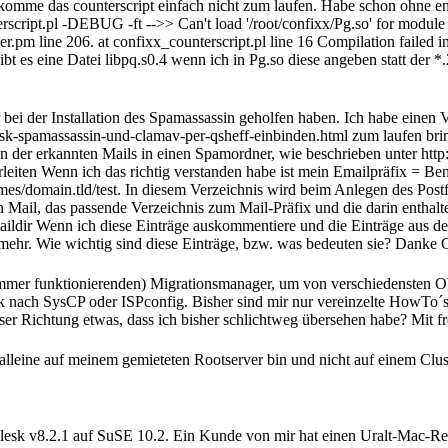
r bekomme das counterscript einfach nicht zum laufen. Habe schon ohne
rscript.pl -DEBUG -ft -->> Can't load '/root/confixx/Pg.so' for module 
ne 206. at confixx_counterscript.pl line 16 Compilation failed in re
n gibt es eine Datei libpq.s0.4 wenn ich in Pg.so diese angeben statt der 
 bei der Installation des Spamassassin geholfen haben. Ich habe einen
k-spamassassin-und-clamav-per-qsheff-einbinden.html zum laufen brin
ben der erkannten Mails in einen Spamordner, wie beschrieben unter ht
en Wenn ich das richtig verstanden habe ist mein Emailpräfix = Ben
mes/domain.tld/test. In diesem Verzeichnis wird beim Anlegen des Post
n Mail, das passende Verzeichnis zum Mail-Präfix und die darin enthalt
ta ./Maildir Wenn ich diese Einträge auskommentiere und die Einträge a
mehr. Wie wichtig sind diese Einträge, bzw. was bedeuten sie? Danke
 immer funktionierenden) Migrationsmanager, um von verschiedensten O
sk nach SysCP oder ISPconfig. Bisher sind mir nur vereinzelte HowTo
dieser Richtung etwas, dass ich bisher schlichtweg übersehen habe? Mi
 alleine auf meinem gemieteten Rootserver bin und nicht auf einem Clu
Plesk v8.2.1 auf SuSE 10.2. Ein Kunde von mir hat einen Uralt-Mac-Re