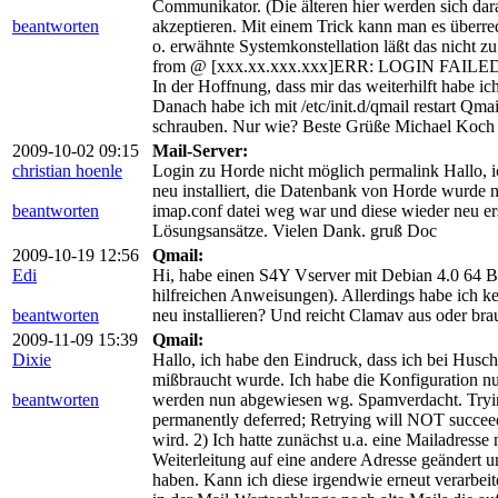
Communikator. (Die älteren hier werden sich dar
beantworten
akzeptieren. Mit einem Trick kann man es überr
o. erwähnte Systemkonstellation läßt das nich
from @ [xxx.xx.xxx.xxx]ERR: LOGIN FAILED, ip=
In der Hoffnung, dass mir das weiterhilft habe ic
Danach habe ich mit /etc/init.d/qmail restart Qma
schrauben. Nur wie? Beste Grüße Michael Koch
2009-10-02 09:15
Mail-Server:
christian hoenle
Login zu Horde nicht möglich permalink Hallo, 
neu installiert, die Datenbank von Horde wurde n
beantworten
imap.conf datei weg war und diese wieder neu ers
Lösungsansätze. Vielen Dank. gruß Doc
2009-10-19 12:56
Qmail:
Edi
Hi, habe einen S4Y Vserver mit Debian 4.0 64 
hilfreichen Anweisungen). Allerdings habe ich k
beantworten
neu installieren? Und reicht Clamav aus oder b
2009-11-09 15:39
Qmail:
Dixie
Hallo, ich habe den Eindruck, dass ich bei Huschi
mißbraucht wurde. Ich habe die Konfiguration nun
beantworten
werden nun abgewiesen wg. Spamverdacht. Trying 
permanently deferred; Retrying will NOT succeed
wird. 2) Ich hatte zunächst u.a. eine Mailadress
Weiterleitung auf eine andere Adresse geändert u
haben. Kann ich diese irgendwie erneut verarbeit