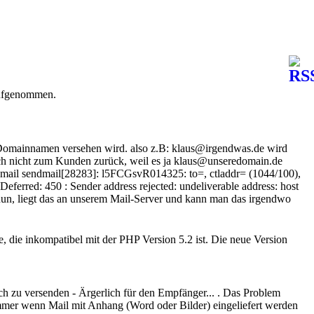
 aufgenommen.
n Domainnamen versehen wird. also z.B: klaus@irgendwas.de wird
ch nicht zum Kunden zurück, weil es ja klaus@unseredomain.de
n: mail sendmail[28283]: l5FCGsvR014325: to=, ctladdr= (1044/100),
ferred: 450 : Sender address rejected: undeliverable address: host
un, liegt das an unserem Mail-Server und kann man das irgendwo
die inkompatibel mit der PHP Version 5.2 ist. Die neue Version
ch zu versenden - Ärgerlich für den Empfänger... . Das Problem
mmer wenn Mail mit Anhang (Word oder Bilder) eingeliefert werden