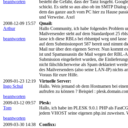
beantworten
besteht die Gefahr, dass der Tanz losgeht. Google
schickt. Es sieht so aus also ob im SMTP Dialog
dem das ganze auch vom PC hier zu Hause passi
und Verweise. Axel
2008-12-09 15:57
Qmail:
Arthur
Hallo Community, ich habe folgendes Problem und
Mailversender steht auf dem Standardport 25 rbl
beantworten
lasse ich diese RBLs bei rblsmtpd weg und lasse
auf dem Submissionport 587 bereit und nimmt di
Mail nur über den eigenen Server. Nun kommt es 
ist und Spamassassin die Mail wegen der RBL-Abf
Submission eingeliefert wurden, die Einlieferun
nicht fälschlicherweise als Spam deklariert wer
des Mailversenders (also seine LAN-IP) nichts an
Voraus für eure Hilfe.
2009-01-23 12:19
Virtuelle Server:
Ingo Schul
Hallo. Weis jemand ob dem Hostnamen bei einen V
aufrufen zu können ? Beispiel : plesk.domain.co
beantworten
2009-03-12 09:57
Plesk:
Tom
Hallo, ich habe im PLESK 9.0.1 PHP als FastCGI a
jedem VHOST seine eigenen php.ini zuweisen. 
beantworten
2009-03-30 14:38
Confixx: