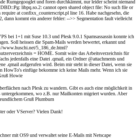
 ende Rumgegooglet und foren durchkämmt, nur leider scheint niemand
DBD::Pg: libpq.so.2: cannot open shared object file: No such file or
quire at confixx_counterscript.pl line 16. Habe nachgesehn, die
*.2, dann kommt ein anderer fehler: -->> Segmentation fault vielleicht
 VPS bei 1+1 mit Suse 10.3 und Plesk 9.0.1 Spamsassassin konnte ich
gen. Soll heissen die Spam-Mails werden bewertet, erkannt und
tp://www.huschi.net/5_186_de.html?
utzerverzeichnis = HOME. Somit wäre das Arbeitsverzeichnis für
fachs jedenfalls eine Datei .qmail, ein Ordner @attachments und
ene .qmail aufgerufen wird. Beim mir steht in dieser Datei, wenn sie
us den HowTo's einfüge bekomme ich keine Mails mehr. Wenn ich sie
 Gruß Howie
berflächen nach Plesk zu wandern. Gibt es auch eine möglichkeit in
´s untergekommen, wo z.B. nur Mailkonten migriert wurden. Aber
t freundlichem Gruß Plumbum
ster oder VServer? Vielen Dank!
chner mit OS9 und verwaltet seine E-Mails mit Netscape