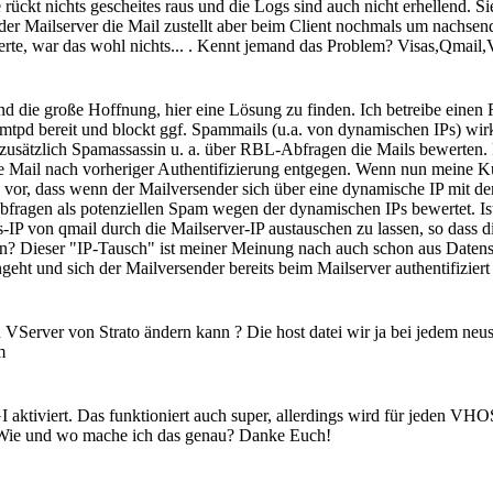
 rückt nichts gescheites raus und die Logs sind auch nicht erhellend. Si
 der Mailserver die Mail zustellt aber beim Client nochmals um nachsen
erte, war das wohl nichts... . Kennt jemand das Problem? Visas,Qma
 die große Hoffnung, hier eine Lösung zu finden. Ich betreibe einen R
smtpd bereit und blockt ggf. Spammails (u.a. von dynamischen IPs) wir
 zusätzlich Spamassassin u. a. über RBL-Abfragen die Mails bewerten.
e Mail nach vorheriger Authentifizierung entgegen. Wenn nun meine Ku
vor, dass wenn der Mailversender sich über eine dynamische IP mit dem
ragen als potenziellen Spam wegen der dynamischen IPs bewertet. Ist e
gs-IP von qmail durch die Mailserver-IP austauschen zu lassen, so da
den? Dieser "IP-Tausch" ist meiner Meinung nach auch schon aus Datens
geht und sich der Mailversender bereits beim Mailserver authentifizier
Server von Strato ändern kann ? Die host datei wir ja bei jedem neust
m
ktiviert. Das funktioniert auch super, allerdings wird für jeden VHOS
Wie und wo mache ich das genau? Danke Euch!