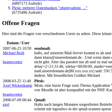
(6897173 Aufrufe)
Plesk: mehrere Datenbanken "phpmyadmin_..."
(6735496 Aufrufe)
Offene Fragen
Hier sind die Fragen von verschiedenen Usern zu sehen. Diese könne
Datum / User
2007-06-25 10:59
sendmail:
Michael Berlt
hallo, auf unserem Mail-Server kommt es ab und
dann klaus@unseredomain.de . Und wenn dann de
beantworten
nicht gibt. Aber das passiert nur ab und zu mal
delay=2+21:31:46, xdelay=00:00:00, mailer=esmtp,
mail.unseredomain.de[80.xxx.xxx.xx] said: 550 
ändern. Mit freundlichen Grüßen Michael
2008-03-25 11:40
Plesk:
Axel Wickenkamp
Moin, eine kurze Frage zum Thema Application V
von Moodle ist aber kompatibel mit der PHP. K
beantworten
2008-07-09 00:44
Qmail:
axel
Hallo nach langen Monaten sorgenfreien Betriebs
scheint mir irgendwo in der qmail-scanner-queu