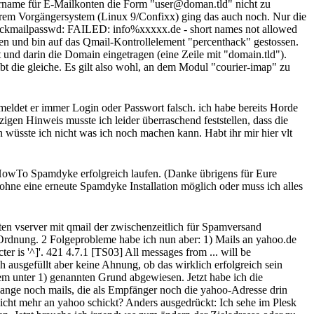
zername für E-Mailkonten die Form "user@doman.tld" nicht zu
erem Vorgängersystem (Linux 9/Confixx) ging das auch noch. Nur die
heckmailpasswd: FAILED: info%xxxxx.de - short names not allowed
 und bin auf das Qmail-Kontrollelement "percenthack" gestossen.
t und darin die Domain eingetragen (eine Zeile mit "domain.tld").
ibt die gleiche. Es gilt also wohl, an dem Modul "courier-imap" zu
ldet er immer Login oder Passwort falsch. ich habe bereits Horde
igen Hinweis musste ich leider überraschend feststellen, dass die
 wüsste ich nicht was ich noch machen kann. Habt ihr mir hier vlt
HowTo Spamdyke erfolgreich laufen. (Danke übrigens für Eure
ohne eine erneute Spamdyke Installation möglich oder muss ich alles
rten vserver mit qmail der zwischenzeitlich für Spamversand
n Ordnung. 2 Folgeprobleme habe ich nun aber: 1) Mails an yahoo.de
is '^]'. 421 4.7.1 [TS03] All messages from ... will be
 ausgefüllt aber keine Ahnung, ob das wirklich erfolgreich sein
dem unter 1) genannten Grund abgewiesen. Jetzt habe ich die
hlange noch mails, die als Empfänger noch die yahoo-Adresse drin
 nicht mehr an yahoo schickt? Anders ausgedrückt: Ich sehe im Plesk