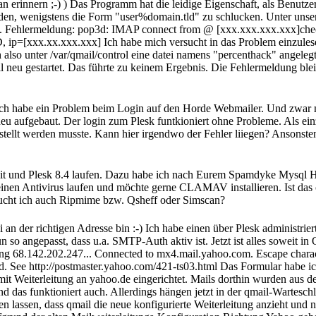
an erinnern ;-) ) Das Programm hat die leidige Eigenschaft, als Benut
eden, wenigstens die Form "user%domain.tld" zu schlucken. Unter uns
t zu. Fehlermeldung: pop3d: IMAP connect from @ [xxx.xxx.xxx.xxx]c
[xxx.xx.xxx.xxx] Ich habe mich versucht in das Problem einzulesen
h also unter /var/qmail/control eine datei namens "percenthack" angeleg
il neu gestartet. Das führte zu keinem Ergebnis. Die Fehlermeldung ble
ich habe ein Problem beim Login auf den Horde Webmailer. Und zwar me
eu aufgebaut. Der login zum Plesk funtkioniert ohne Probleme. Als einz
tellt werden musste. Kann hier irgendwo der Fehler liiegen? Ansonsten
Bit und Plesk 8.4 laufen. Dazu habe ich nach Eurem Spamdyke Mysql 
einen Antivirus laufen und möchte gerne CLAMAV installieren. Ist das 
raucht ich auch Ripmime bzw. Qsheff oder Simscan?
 an der richtigen Adresse bin :-) Ich habe einen über Plesk administrie
 so angepasst, dass u.a. SMTP-Auth aktiv ist. Jetzt ist alles soweit i
68.142.202.247... Connected to mx4.mail.yahoo.com. Escape character 
. See http://postmaster.yahoo.com/421-ts03.html Das Formular habe ich
e mit Weiterleitung an yahoo.de eingerichtet. Mails dorthin wurden aus 
nd das funktioniert auch. Allerdings hängen jetzt in der qmail-Wartesc
en lassen, dass qmail die neue konfigurierte Weiterleitung anzieht und