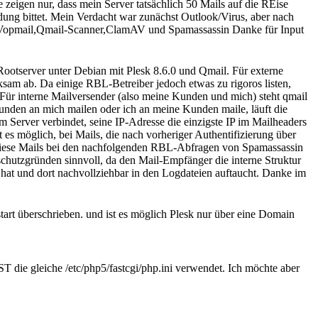
e zeigen nur, dass mein Server tatsächlich 50 Mails auf die REise
dung bittet. Mein Verdacht war zunächst Outlook/Virus, aber nach
il,Vopmail,Qmail-Scanner,ClamAV und Spamassassin Danke für Input
ootserver unter Debian mit Plesk 8.6.0 und Qmail. Für externe
ksam ab. Da einige RBL-Betreiber jedoch etwas zu rigoros listen,
 Für interne Mailversender (also meine Kunden und mich) steht qmail
nden an mich mailen oder ich an meine Kunden maile, läuft die
 Server verbindet, seine IP-Adresse die einzigste IP im Mailheaders
s möglich, bei Mails, die nach vorheriger Authentifizierung über
ss diese Mails bei den nachfolgenden RBL-Abfragen von Spamassassin
chutzgründen sinnvoll, da den Mail-Empfänger die interne Struktur
t hat und dort nachvollziehbar in den Logdateien auftaucht. Danke im
art überschrieben. und ist es möglich Plesk nur über eine Domain
T die gleiche /etc/php5/fastcgi/php.ini verwendet. Ich möchte aber