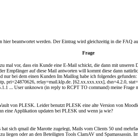
n hier beantwortet werden. Der Eintrag wird gleichzeitig in die FAQ
Frage
 zu mal vor, dass ein Kunde eine E-Mail schickt, die dann mit unsere
r Empfänger auf diese Mail antworten will kommt diese dann natürli
 und nur bei dem einen Kunden Im Maillog habe ich folgendes gefunde
 pri=24870626, relay=mail.klp.de. [62.xx.xxx.xxx], dsn=4.2.0, stat=De
5.1.1 ... User unknown (in reply to RCPT TO command) meine Frage n
ault von PLESK. Leider benutzt PLESK eine alte Version von Moodle, 
ann eine Applikation updaten bei PLESK und wenn ja wie?
 hat sich qmail die Marotte zugelegt, Mails vom Clients 50 und mehrfa
e zu liegen oder an den Beteiligten Tools ClamAV und Spamassassin. I