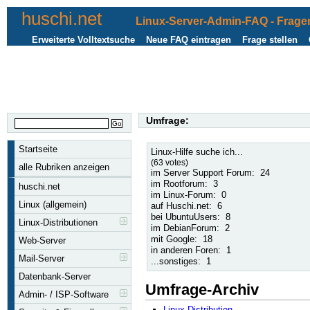
huschi.net
Linux-Server-Admin-FAQ - Fragen
Erweiterte Volltextsuche
Neue FAQ eintragen
Frage stellen
Umfrage:
Startseite
Linux-Hilfe suche ich...
(63 votes)
alle Rubriken anzeigen
im Server Support Forum:
24
im Rootforum:
3
huschi.net
im Linux-Forum:
0
Linux (allgemein)
auf Huschi.net:
6
bei UbuntuUsers:
8
Linux-Distributionen
im DebianForum:
2
mit Google:
18
Web-Server
in anderen Foren:
1
Mail-Server
...sonstiges:
1
Datenbank-Server
Umfrage-Archiv
Admin- / ISP-Software
Linux-Distribution