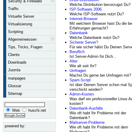
Security & Firewalls
Welche Distribution bevorzugst Du?
Traffic
ISP-Software 2006
Welche ISP-Software nutzt Du?
Virtuelle Server
Internet-Browser
Mit welchem Browser hast Du die be
Virtualisierung
Erfahrungen gemacht?
Scripting
Datenbank
Welche Datenbank nutzt Du?
Allgemeinwissen
Sicherer Server?
Für wie sicher hälst Du Deinen Serv
Tips, Tricks, Fragen
Beruflich
Clients
Ist Server-Admin für Dich...
Alter
Downloads
Wie alt seit Ihr?
Joomla
Umfragen
Machst Du gerne bei Umfragen mit?
manpages
Spam-Script
Ist über Deinen Server schon mal 
Glossar
verschickt worden?
Sitemap
Admin-Kosten
Was darf ein
professioneller
Linux-A
kosten?
Datenbank-Ausfälle
Web
huschi.net
Wie oft habt Ihr Probleme mit der
Datenbank?
Mailserver-Probleme
powered by:
Wie oft habt Ihr Probleme mit dem
Mailserver?