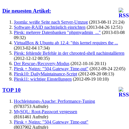
Die neuesten Artikel:
Joomla: weiße Seite nach Server-Umzug
(2013-08-11 21:24)
Software-RAID nachträglich einrichten
(2013-04-26 12:51)
Plesk: mehrere Datenbanken "phpmyadmin_..."
(2013-03-08
09:32)
VirtualBox & Ubuntu ab 12.4: "this kernel requires the ...
(2013-02-04 17:34)
Plesk: fehlende Befehle in der chrooted-shell nachinstallieren
(2012-12-12 00:35)
Der Rescue-/Recovery-Modus
(2012-10-16 20:11)
Plesk + Nginx: "504 Gateway Time-out"
(2012-09-24 22:05)
Plesk10: DailyMaintainance-Script
(2012-09-20 08:13)
Plesk11: wichtige Einstellungen
(2012-09-19 10:10)
TOP 10
Hochleistungs-Apache: Performance-Tuning
(9783753 Aufrufe)
MySQL: Root-Passwort vergessen
(8161461 Aufrufe)
Plesk + Nginx: "504 Gateway Time-out"
(8037902 Aufrufe)