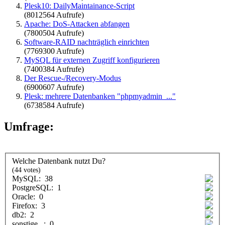
Plesk10: DailyMaintainance-Script
(8012564 Aufrufe)
Apache: DoS-Attacken abfangen
(7800504 Aufrufe)
Software-RAID nachträglich einrichten
(7769300 Aufrufe)
MySQL für externen Zugriff konfigurieren
(7400384 Aufrufe)
Der Rescue-/Recovery-Modus
(6900607 Aufrufe)
Plesk: mehrere Datenbanken "phpmyadmin_..."
(6738584 Aufrufe)
Umfrage:
Welche Datenbank nutzt Du?
(44 votes)
MySQL:
38
PostgreSQL:
1
Oracle:
0
Firefox:
3
db2:
2
sonstige...:
0