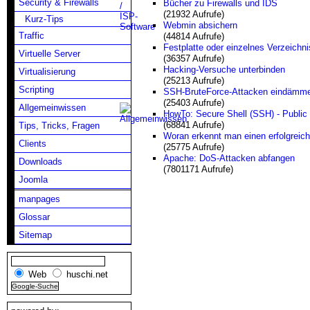
Security & Firewalls
Bücher zu Firewalls und IDS
(21932 Aufrufe)
Kurz-Tips
Webmin absichern
Traffic
(44814 Aufrufe)
Festplatte oder einzelnes Verzeichn
Virtuelle Server
(36357 Aufrufe)
Hacking-Versuche unterbinden
Virtualisierung
(25213 Aufrufe)
Scripting
SSH-BruteForce-Attacken eindämm
(25403 Aufrufe)
Allgemeinwissen
HowTo: Secure Shell (SSH) - Public 
(68841 Aufrufe)
Tips, Tricks, Fragen
Woran erkennt man einen erfolgreic
Clients
(25775 Aufrufe)
Apache: DoS-Attacken abfangen
Downloads
(7801171 Aufrufe)
Joomla
manpages
Glossar
Sitemap
Web
huschi.net