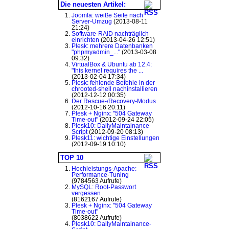
Die neuesten Artikel:
Joomla: weiße Seite nach
Server-Umzug
(2013-08-11
21:24)
Software-RAID nachträglich
einrichten
(2013-04-26 12:51)
Plesk: mehrere Datenbanken
"phpmyadmin_..."
(2013-03-08
09:32)
VirtualBox & Ubuntu ab 12.4:
"this kernel requires the ...
(2013-02-04 17:34)
Plesk: fehlende Befehle in der
chrooted-shell nachinstallieren
(2012-12-12 00:35)
Der Rescue-/Recovery-Modus
(2012-10-16 20:11)
Plesk + Nginx: "504 Gateway
Time-out"
(2012-09-24 22:05)
Plesk10: DailyMaintainance-
Script
(2012-09-20 08:13)
Plesk11: wichtige Einstellungen
(2012-09-19 10:10)
TOP 10
Hochleistungs-Apache:
Performance-Tuning
(9784563 Aufrufe)
MySQL: Root-Passwort
vergessen
(8162167 Aufrufe)
Plesk + Nginx: "504 Gateway
Time-out"
(8038622 Aufrufe)
Plesk10: DailyMaintainance-