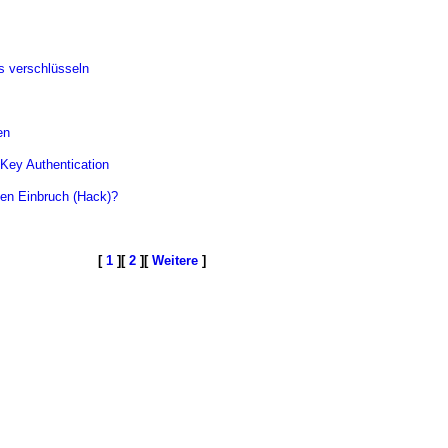
is verschlüsseln
en
Key Authentication
hen Einbruch (Hack)?
[
1
][
2
][
Weitere
]