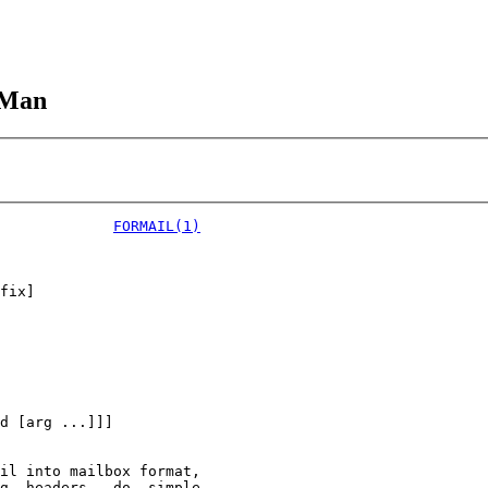
pMan
             
FORMAIL(1)