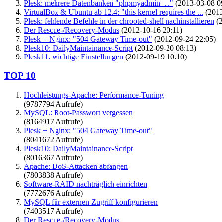
Plesk: mehrere Datenbanken "phpmyadmin_..."
(2013-03-08 0
VirtualBox & Ubuntu ab 12.4: "this kernel requires the ...
(2013
Plesk: fehlende Befehle in der chrooted-shell nachinstallieren
(2
Der Rescue-/Recovery-Modus
(2012-10-16 20:11)
Plesk + Nginx: "504 Gateway Time-out"
(2012-09-24 22:05)
Plesk10: DailyMaintainance-Script
(2012-09-20 08:13)
Plesk11: wichtige Einstellungen
(2012-09-19 10:10)
TOP 10
Hochleistungs-Apache: Performance-Tuning
(9787794 Aufrufe)
MySQL: Root-Passwort vergessen
(8164917 Aufrufe)
Plesk + Nginx: "504 Gateway Time-out"
(8041672 Aufrufe)
Plesk10: DailyMaintainance-Script
(8016367 Aufrufe)
Apache: DoS-Attacken abfangen
(7803838 Aufrufe)
Software-RAID nachträglich einrichten
(7772676 Aufrufe)
MySQL für externen Zugriff konfigurieren
(7403517 Aufrufe)
Der Rescue-/Recovery-Modus