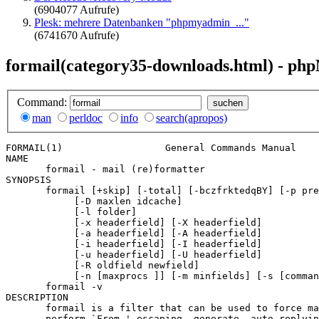
(6904077 Aufrufe)
Plesk: mehrere Datenbanken "phpmyadmin_..."
(6741670 Aufrufe)
formail(category35-downloads.html) - ph
Command:
man
perldoc
info
search(apropos)
FORMAIL(1)                  General Commands Manual    