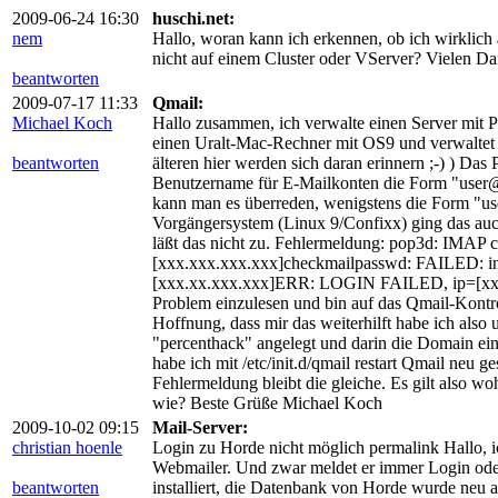
2009-06-24 16:30
huschi.net:
nem
Hallo, woran kann ich erkennen, ob ich wirklich
nicht auf einem Cluster oder VServer? Vielen D
beantworten
2009-07-17 11:33
Qmail:
Michael Koch
Hallo zusammen, ich verwalte einen Server mit 
einen Uralt-Mac-Rechner mit OS9 und verwaltet
beantworten
älteren hier werden sich daran erinnern ;-) ) Das 
Benutzername für E-Mailkonten die Form "user@d
kann man es überreden, wenigstens die Form "u
Vorgängersystem (Linux 9/Confixx) ging das auc
läßt das nicht zu. Fehlermeldung: pop3d: IMAP
[xxx.xxx.xxx.xxx]checkmailpasswd: FAILED: in
[xxx.xx.xxx.xxx]ERR: LOGIN FAILED, ip=[xxx.x
Problem einzulesen und bin auf das Qmail-Kontro
Hoffnung, dass mir das weiterhilft habe ich also 
"percenthack" angelegt und darin die Domain ein
habe ich mit /etc/init.d/qmail restart Qmail neu g
Fehlermeldung bleibt die gleiche. Es gilt also 
wie? Beste Grüße Michael Koch
2009-10-02 09:15
Mail-Server:
christian hoenle
Login zu Horde nicht möglich permalink Hallo, 
Webmailer. Und zwar meldet er immer Login oder
beantworten
installiert, die Datenbank von Horde wurde neu a