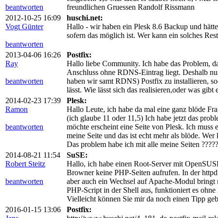
beantworten
freundlichen Gruessen Randolf Rissmann
2012-10-25 16:09
huschi.net:
Vogt Günter
Hallo - wir haben ein Plesk 8.6 Backup und hätt
sofern das möglich ist. Wer kann ein solches Re
beantworten
2013-04-06 16:26
Postfix:
Ray
Hallo liebe Community. Ich habe das Problem, d
Anschluss ohne RDNS-Eintrag liegt. Deshalb nun
beantworten
haben wir samt RDNS) Postfix zu installieren, so
lässt. Wie lässt sich das realisieren,oder was gibt
2014-02-23 17:39
Plesk:
Ramon
Hallo Leute, ich habe da mal eine ganz blöde Fra
(ich glaube 11 oder 11,5) Ich habe jetzt das pr
beantworten
möchte erscheint eine Seite von Plesk. Ich muss
meine Seite und das ist echt mehr als blöde. Wer
Das problem habe ich mit alle meine Seiten ????
2014-08-21 11:54
SuSE:
Robert Steitz
Hallo, ich habe einen Root-Server mit OpenSUSE
Browner keine PHP-Seiten aufrufen. In der httpd is
beantworten
aber auch ein Wechsel auf Apache-Modul bringt 
PHP-Script in der Shell aus, funktioniert es ohne
Vielleicht können Sie mir da noch einen Tipp geb
2016-01-15 13:06
Postfix: