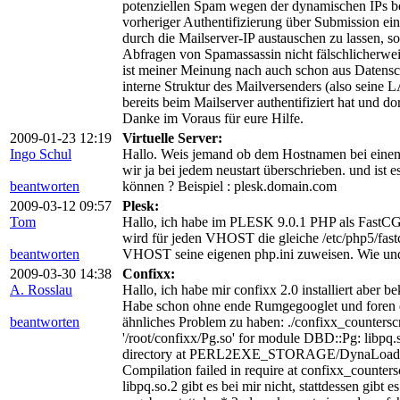
potenziellen Spam wegen der dynamischen IPs bew
vorheriger Authentifizierung über Submission ein
durch die Mailserver-IP austauschen zu lassen, 
Abfragen von Spamassassin nicht fälschlicherwei
ist meiner Meinung nach auch schon aus Datensc
interne Struktur des Mailversenders (also seine 
bereits beim Mailserver authentifiziert hat und d
Danke im Voraus für eure Hilfe.
2009-01-23 12:19
Virtuelle Server:
Ingo Schul
Hallo. Weis jemand ob dem Hostnamen bei einen 
wir ja bei jedem neustart überschrieben. und ist
beantworten
können ? Beispiel : plesk.domain.com
2009-03-12 09:57
Plesk:
Tom
Hallo, ich habe im PLESK 9.0.1 PHP als FastCGI a
wird für jeden VHOST die gleiche /etc/php5/fast
beantworten
VHOST seine eigenen php.ini zuweisen. Wie un
2009-03-30 14:38
Confixx:
A. Rosslau
Hallo, ich habe mir confixx 2.0 installiert aber 
Habe schon ohne ende Rumgegooglet und foren d
beantworten
ähnliches Problem zu haben: ./confixx_countersc
'/root/confixx/Pg.so' for module DBD::Pg: libpq.s
directory at PERL2EXE_STORAGE/DynaLoader.pm 
Compilation failed in require at confixx_counters
libpq.so.2 gibt es bei mir nicht, stattdessen gibt 