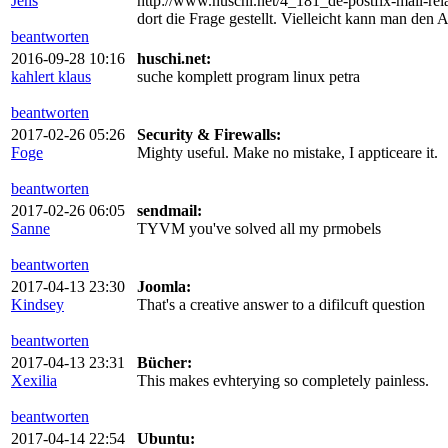
Jens
http://www.huschi.net/4_181_de-postfix-mail-rel
dort die Frage gestellt. Vielleicht kann man den A
beantworten
2016-09-28 10:16
huschi.net:
kahlert klaus
suche komplett program linux petra
beantworten
2017-02-26 05:26
Security & Firewalls:
Foge
Mighty useful. Make no mistake, I appticeare it.
beantworten
2017-02-26 06:05
sendmail:
Sanne
TYVM you've solved all my prmobels
beantworten
2017-04-13 23:30
Joomla:
Kindsey
That's a creative answer to a difilcuft question
beantworten
2017-04-13 23:31
Bücher:
Xexilia
This makes evhterying so completely painless.
beantworten
2017-04-14 22:54
Ubuntu: