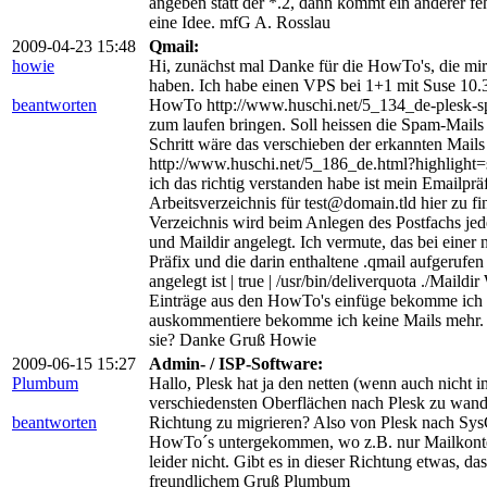
angeben statt der *.2, dann kommt ein anderer fehl
eine Idee. mfG A. Rosslau
2009-04-23 15:48
Qmail:
howie
Hi, zunächst mal Danke für die HowTo's, die mir 
haben. Ich habe einen VPS bei 1+1 mit Suse 10.3
beantworten
HowTo http://www.huschi.net/5_134_de-plesk-sp
zum laufen bringen. Soll heissen die Spam-Mails
Schritt wäre das verschieben der erkannten Mails
http://www.huschi.net/5_186_de.html?highlig
ich das richtig verstanden habe ist mein Emailp
Arbeitsverzeichnis für test@domain.tld hier zu fi
Verzeichnis wird beim Anlegen des Postfachs jed
und Maildir angelegt. Ich vermute, das bei einer
Präfix und die darin enthaltene .qmail aufgerufen 
angelegt ist | true | /usr/bin/deliverquota ./Mail
Einträge aus den HowTo's einfüge bekomme ich k
auskommentiere bekomme ich keine Mails mehr. W
sie? Danke Gruß Howie
2009-06-15 15:27
Admin- / ISP-Software:
Plumbum
Hallo, Plesk hat ja den netten (wenn auch nicht
verschiedensten Oberflächen nach Plesk zu wande
beantworten
Richtung zu migrieren? Also von Plesk nach SysC
HowTo´s untergekommen, wo z.B. nur Mailkonte
leider nicht. Gibt es in dieser Richtung etwas, d
freundlichem Gruß Plumbum