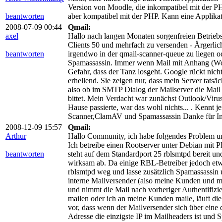
Version von Moodle, die inkompatibel mit der PH
beantworten
aber kompatibel mit der PHP. Kann eine Applik
2008-07-09 00:44
Qmail:
axel
Hallo nach langen Monaten sorgenfreien Betriebs
Clients 50 und mehrfach zu versenden - Ärgerlic
beantworten
irgendwo in der qmail-scanner-queue zu liegen 
Spamassassin. Immer wenn Mail mit Anhang (Word
Gefahr, dass der Tanz losgeht. Google rückt nicht
erhellend. Sie zeigen nur, dass mein Server tatsäc
also ob im SMTP Dialog der Mailserver die Mail
bittet. Mein Verdacht war zunächst Outlook/Vir
Hause passierte, war das wohl nichts... . Kennt
Scanner,ClamAV und Spamassassin Danke für In
2008-12-09 15:57
Qmail:
Arthur
Hallo Community, ich habe folgendes Problem un
Ich betreibe einen Rootserver unter Debian mit P
beantworten
steht auf dem Standardport 25 rblsmtpd bereit u
wirksam ab. Da einige RBL-Betreiber jedoch etwas
rblsmtpd weg und lasse zusätzlich Spamassassin 
interne Mailversender (also meine Kunden und mi
und nimmt die Mail nach vorheriger Authentifi
mailen oder ich an meine Kunden maile, läuft di
vor, dass wenn der Mailversender sich über eine 
Adresse die einzigste IP im Mailheaders ist und