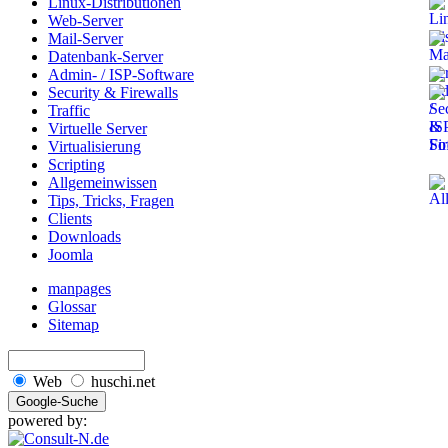
Linux-Distributionen
Web-Server
Mail-Server
Datenbank-Server
Admin- / ISP-Software
Security & Firewalls
Traffic
Virtuelle Server
Virtualisierung
Scripting
Allgemeinwissen
Tips, Tricks, Fragen
Clients
Downloads
Joomla
manpages
Glossar
Sitemap
Web
huschi.net
powered by: