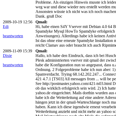
Probleme. Als einzigen Hinweis musste ich leider 
weg war und diese wieder neu erstellt werden mu
Ansonsten wüsste ich nicht was ich noch machen 
Dank. gruß Doc
2009-10-19 12:56
Qmail:
Edi
Hi, habe einen S4Y Vserver mit Debian 4.0 64 B
Spamdyke Mysql HowTo Spamdyke erfolgreich lau
beantworten
Anweisungen). Allerdings habe ich keinen Antiv
Ist das ohne eine erneute Spamdyke Installation m
reicht Clamav aus oder braucht ich auch Ripmim
2009-11-09 15:39
Qmail:
Dixie
Hallo, ich habe den Eindruck, dass ich bei Huschi
Plesk administrierten vserver mit qmail der zwis
beantworten
habe die Konfiguration nun so angepasst, dass u.a.
Ordnung. 2 Folgeprobleme habe ich nun aber: 1
Spamverdacht. Trying 68.142.202.247... Connecte
421 4.7.1 [TS03] All messages from ... will be 
See http://postmaster.yahoo.com/421-ts03.html D
ob das wirklich erfolgreich sein wird. 2) Ich hatt
yahoo.de eingerichtet. Mails dorthin wurden aus
habe ich die Weiterleitung auf eine andere Adress
hängen jetzt in der qmail-Warteschlange noch ma
haben. Kann ich diese irgendwie erneut verarbeite
Weiterleitung anzieht und nicht mehr an yahoo sc