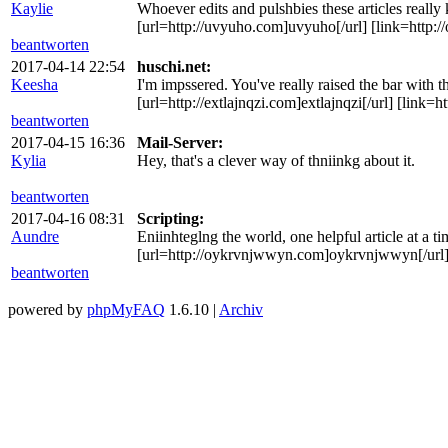
Kaylie
Whoever edits and pulshbies these articles really
[url=http://uvyuho.com]uvyuho[/url] [link=http:
beantworten
2017-04-14 22:54
huschi.net:
Keesha
I'm impssered. You've really raised the bar with t
[url=http://extlajnqzi.com]extlajnqzi[/url] [link=ht
beantworten
2017-04-15 16:36
Mail-Server:
Kylia
Hey, that's a clever way of thniinkg about it.
beantworten
2017-04-16 08:31
Scripting:
Aundre
Eniinhteglng the world, one helpful article at a t
[url=http://oykrvnjwwyn.com]oykrvnjwwyn[/url] 
beantworten
powered by
phpMyFAQ
1.6.10 |
Archiv