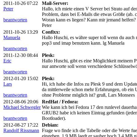
2011-10-26 07:22
Mail-Server:
Peter
Hallo, ich miete einen V Server bei Strato auf de
Problem, dass bei E-Mails die etwas Größe (ab. 
beantworten
Woran kann es liegen? Kann mir jemand helfen?
Peter
2011-10-26 13:29
Confixx:
Manuela
Hallo Huschi, es währe super toll wenn du auch 
pop3 und imap benutzen kann. lg Manuela
beantworten
2011-12-30 08:44
Plesk:
Eric
Hallo Huschi, gibt es eine Möglichkeit meinem P
nur antworte soll wenn verschiedene Schlüsselwör
beantworten
2012-01-20 15:02
Plesk:
Lars
Hi, ich habe die Infos zu Plesk 9 und dem Upda
da mittlerweile schon mehr Erfahrungen, ob ein 
beantworten
ohne Probleme möglich ist? gruß, Lars Monsees
2012-08-06 20:06
RedHat / Fedora:
Michael Schwegler
Wie kann ich bei Fedora 17 den runlevel dauerhaf
GRUB2 habe ich keinen Eintrag gefunden (jedenf
beantworten
Bootloader).
2012-08-27 17:22
Debian:
Randolf Rissmann
Frage wo finde ich die Tabelle oder die Werte
eingeben. 1,9 MB laedt er sauber hoch 3,4 MB ni