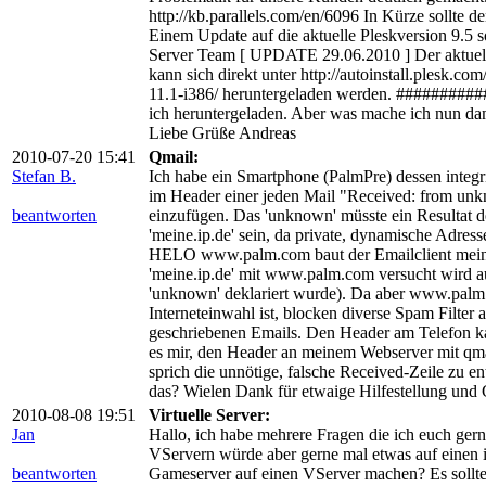
http://kb.parallels.com/en/6096 In Kürze sollte d
Einem Update auf die aktuelle Pleskversion 9.5 
Server Team [ UPDATE 29.06.2010 ] Der aktuelle
kann sich direkt unter http://autoinstall.plesk
11.1-i386/ heruntergeladen werden. ########
ich heruntergeladen. Aber was mache ich nun dam
Liebe Grüße Andreas
2010-07-20 15:41
Qmail:
Stefan B.
Ich habe ein Smartphone (PalmPre) dessen integr
im Header einer jeden Mail "Received: from 
beantworten
einzufügen. Das 'unknown' müsste ein Resultat 
'meine.ip.de' sein, da private, dynamische Adre
HELO www.palm.com baut der Emailclient meine
'meine.ip.de' mit www.palm.com versucht wird auf
'unknown' deklariert wurde). Da aber www.palm
Interneteinwahl ist, blocken diverse Spam Filte
geschriebenen Emails. Den Header am Telefon kan
es mir, den Header an meinem Webserver mit qmai
sprich die unnötige, falsche Received-Zeile zu e
das? Wielen Dank für etwaige Hilfestellung und 
2010-08-08 19:51
Virtuelle Server:
Jan
Hallo, ich habe mehrere Fragen die ich euch ger
VServern würde aber gerne mal etwas auf einen in
beantworten
Gameserver auf einen VServer machen? Es sollten