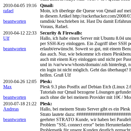
2010-04-05 19:16
Qmail:
rafael
Moin, ich überlege die Queue von Qmail auf mein
in diesem Artikel http://rackerhacker.com/2008/0
beantworten
ramdisk/ beschrieben ist. Hast Du damit Erfahr
Voraus, Rafael.
2010-04-12 22:33
Security & Firewalls:
Ulf
Hallo, ich habe einen Server mit Ubuntu 8.04 un
per SSH-Key einloggen. Ein Zugriff über SSH per
beantworten
erlaubt/erwünscht. Soweit so gut, mit einem Benu
das auch. Nur, wie bekomme ich einen Pleskbenu
auch mit einem Key einloggen und nicht per Pass
und in /var/www/vhosts/domain/.ssh hinterlegt, n
ein login ist nicht möglich. Geht das überhaupt?
helfen. Gruß Ulf
2010-04-26 12:05
Plesk:
Max
Plesk 9.3 plus Postfix auf Debian Etch (Linux 2
Tutorials nur Qmail bezogene Lösungen gefund
beantworten
auch ohne die bei meinem Provider mit 10€ / Mon
2010-07-18 21:22
Plesk:
Andreas
Hallo, bei meinem Strato Server gibt es ein Pl
Strato lautete dazu: ######################
beantworten
geehrter STRATO Kunde, wir haben bei Parallels
Problem "SSL connect error" beim Herunterladen
Problematik für unsere Kunden deutlich gemacht. 