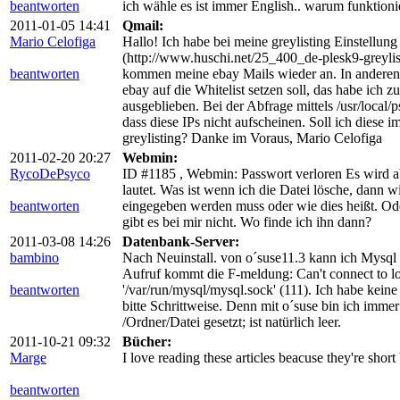
beantworten
ich wähle es ist immer English.. warum funktioni
2011-01-05 14:41
Qmail:
Mario Celofiga
Hallo! Ich habe bei meine greylisting Einstellung
(http://www.huschi.net/25_400_de-plesk9-greylisti
beantworten
kommen meine ebay Mails wieder an. In anderen 
ebay auf die Whitelist setzen soll, das habe ich 
ausgeblieben. Bei der Abfrage mittels /usr/local/ps
dass diese IPs nicht aufscheinen. Soll ich diese i
greylisting? Danke im Voraus, Mario Celofiga
2011-02-20 20:27
Webmin:
RycoDePsyco
ID #1185 , Webmin: Passwort verloren Es wird a
lautet. Was ist wenn ich die Datei lösche, dann w
beantworten
eingegeben werden muss oder wie dies heißt. Ode
gibt es bei mir nicht. Wo finde ich ihn dann?
2011-03-08 14:26
Datenbank-Server:
bambino
Nach Neuinstall. von o´suse11.3 kann ich Mysql n
Aufruf kommt die F-meldung: Can't connect to l
beantworten
'/var/run/mysql/mysql.sock' (111). Ich habe keine 
bitte Schrittweise. Denn mit o´suse bin ich imme
/Ordner/Datei gesetzt; ist natürlich leer.
2011-10-21 09:32
Bücher:
Marge
I love reading these articles beacuse they're short
beantworten