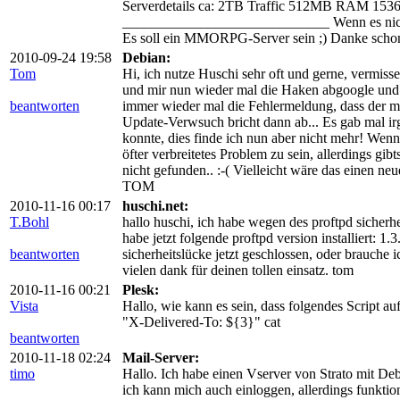
Serverdetails ca: 2TB Traffic 512MB RAM 1
_____________________________ Wenn es nicht fü
Es soll ein MMORPG-Server sein ;) Danke schon
2010-09-24 19:58
Debian:
Tom
Hi, ich nutze Huschi sehr oft und gerne, vermisse
und mir nun wieder mal die Haken abgoogle und 
beantworten
immer wieder mal die Fehlermeldung, dass der m
Update-Verwsuch bricht dann ab... Es gab mal 
konnte, dies finde ich nun aber nicht mehr! Wenn
öfter verbreitetes Problem zu sein, allerdings gi
nicht gefunden.. :-( Vielleicht wäre das einen ne
TOM
2010-11-16 00:17
huschi.net:
T.Bohl
hallo huschi, ich habe wegen des proftpd sicherhe
habe jetzt folgende proftpd version installiert: 1
beantworten
sicherheitslücke jetzt geschlossen, oder brauche 
vielen dank für deinen tollen einsatz. tom
2010-11-16 00:21
Plesk:
Vista
Hallo, wie kann es sein, dass folgendes Script a
"X-Delivered-To: ${3}" cat
beantworten
2010-11-18 02:24
Mail-Server:
timo
Hallo. Ich habe einen Vserver von Strato mit Debi
ich kann mich auch einloggen, allerdings funktio