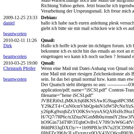
Mail-Warteschlange noch alte Mails die aufgrund 
Richtung Yahoo gehen. Jetzt brauche ich irgendw
Verarbeitung der Ursprungsmail. Ich freue mich
2009-12-25 23:33
Debian:
daniel
hallo ich habe nach euren anleitung plesk versucht
giebt ich bitte sie mir mail schicken wie ich es 
beantworten
2010-02-11 11:26
Qmail:
Dirk
Hallo ich hoffe ich poste im richtigen forum. ich
bekomme ich es nicht hin das emails an root an m
beantworten
eingetragen wo kann ich noch suchen ? Jemand e
2010-03-25 19:00
Qmail:
Christoph Pfeifer
Wenn eine Mail mit Datei-Anhang von Qmail nicht
eine Mail mit einer riesigen Zeichenkolonne als
beantworten
sein. Ist das bei qmail normal bzw. kann man etwa
Der Quatsch sieht übrigens so aus: -----------
application/pdf; name="iSCSI.pdf" Content-Trans
filename="heise iSCSI.pdf"
JVBERi0xLjMKJcfsj6IKNSAwIG9iago8PC9
Y29kZT4+CnN0cmVhbQp4nN1dW5PcNnYuS/
y26pKg9xnjbZzYO0KSv/vyoASQAHxHcI9oz1
H/7Q7/78P6c/n3ZtuzNGmMb0u/enndY2fnw3fV
hO9Gin734T9P/3TqbtOvBvLV709/3vW6G4fVt
86ltlP833qDXf3y/++1b99PB3e3N7u2f3CD9fb
0IihFZe396Jv3LyFvxm+v0O/V43VQ6cuP003b (.