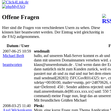
Offene Fragen
Hier sind die Fragen von verschiedenen Usern zu sehen. Diese
können hier beantwortet werden. Der Eintrag wird gleichzeitig in
die FAQ aufgenommen.
Datum / User
F
2007-06-25 10:59
sendmail:
Michael Berlt
hallo, auf unserem Mail-Server kommt es ab und 
dann mit unseren Domainnamen versehen wird. a
beantworten
klaus@unseredomain.de . Und wenn dann der Emp
dann natürlich nicht zum Kunden zurück, weil es
passiert nur ab und zu mal und nur bei dem eine
mail sendmail[28283]: l5FCGsvR014325: to=, ct
xdelay=00:00:00, mailer=esmtp, pri=24870626, re
stat=Deferred: 450 : Sender address rejected: und
mail.unseredomain.de[80.xxx.xxx.xx] said: 550 
command) meine Frage nun, liegt das an unsere
Mit freundlichen Grüßen Michael
2008-03-25 11:40
Plesk:
Axel Wickenkamp
Moin, eine kurze Frage zum Thema Application 