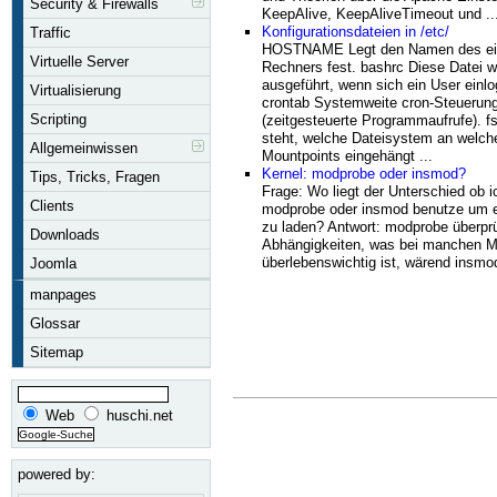
Security & Firewalls
KeepAlive, KeepAliveTimeout und ..
Konfigurationsdateien in /etc/
Traffic
HOSTNAME Legt den Namen des ei
Virtuelle Server
Rechners fest. bashrc Diese Datei w
ausgeführt, wenn sich ein User einlo
Virtualisierung
crontab Systemweite cron-Steuerun
Scripting
(zeitgesteuerte Programmaufrufe). fs
steht, welche Dateisystem an welch
Allgemeinwissen
Mountpoints eingehängt ...
Kernel: modprobe oder insmod?
Tips, Tricks, Fragen
Frage: Wo liegt der Unterschied ob i
Clients
modprobe oder insmod benutze um 
zu laden? Antwort: modprobe überprü
Downloads
Abhängigkeiten, was bei manchen M
überlebenswichtig ist, wärend insmod
Joomla
manpages
Glossar
Sitemap
Web
huschi.net
powered by: