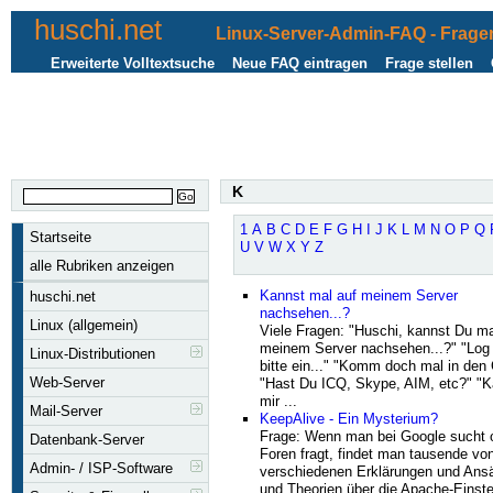
huschi.net
Linux-Server-Admin-FAQ - Fragen
Erweiterte Volltextsuche
Neue FAQ eintragen
Frage stellen
K
1
A
B
C
D
E
F
G
H
I
J
K
L
M
N
O
P
Q
Startseite
U
V
W
X
Y
Z
alle Rubriken anzeigen
Kannst mal auf meinem Server
huschi.net
nachsehen...?
Linux (allgemein)
Viele Fragen: "Huschi, kannst Du ma
meinem Server nachsehen...?" "Log
Linux-Distributionen
bitte ein..." "Komm doch mal in den 
Web-Server
"Hast Du ICQ, Skype, AIM, etc?" "
mir ...
Mail-Server
KeepAlive - Ein Mysterium?
Frage: Wenn man bei Google sucht o
Datenbank-Server
Foren fragt, findet man tausende vo
Admin- / ISP-Software
verschiedenen Erklärungen und Ans
und Theorien über die Apache-Einste