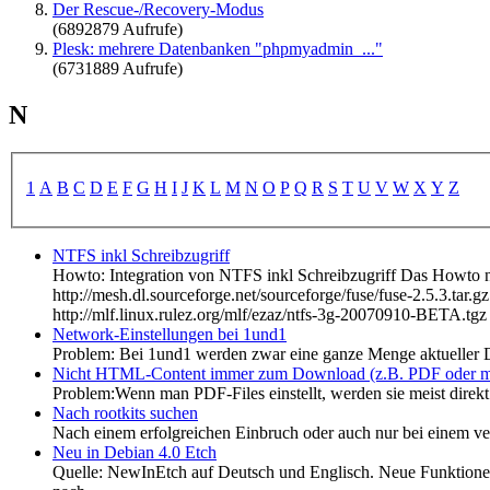
Der Rescue-/Recovery-Modus
(6892879 Aufrufe)
Plesk: mehrere Datenbanken "phpmyadmin_..."
(6731889 Aufrufe)
N
1
A
B
C
D
E
F
G
H
I
J
K
L
M
N
O
P
Q
R
S
T
U
V
W
X
Y
Z
NTFS inkl Schreibzugriff
Howto: Integration von NTFS inkl Schreibzugriff Das Howto n
http://mesh.dl.sourceforge.net/sourceforge/fuse/fuse-2.5.3.tar.
http://mlf.linux.rulez.org/mlf/ezaz/ntfs-3g-20070910-BETA.tgz t
Network-Einstellungen bei 1und1
Problem: Bei 1und1 werden zwar eine ganze Menge aktueller Di
Nicht HTML-Content immer zum Download (z.B. PDF oder 
Problem:Wenn man PDF-Files einstellt, werden sie meist direkt 
Nach rootkits suchen
Nach einem erfolgreichen Einbruch oder auch nur bei einem verd
Neu in Debian 4.0 Etch
Quelle: NewInEtch auf Deutsch und Englisch. Neue Funktionen