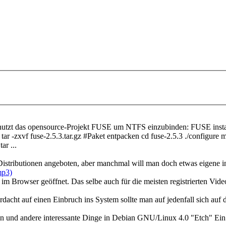
utzt das opensource-Projekt FUSE um NTFS einzubinden: FUSE installa
gz tar -zxvf fuse-2.5.3.tar.gz #Paket entpacken cd fuse-2.5.3 ./configur
ar ...
stributionen angeboten, aber manchmal will man doch etwas eigene inst
mp3)
im Browser geöffnet. Das selbe auch für die meisten registrierten Video
acht auf einen Einbruch ins System sollte man auf jedenfall sich auf di
 und andere interessante Dinge in Debian GNU/Linux 4.0 "Etch" Ein 