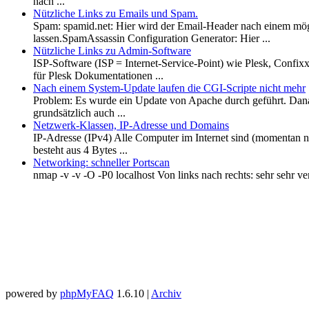
nach ...
Nützliche Links zu Emails und Spam.
Spam: spamid.net: Hier wird der Email-Header nach einem mög
lassen.SpamAssassin Configuration Generator: Hier ...
Nützliche Links zu Admin-Software
ISP-Software (ISP = Internet-Service-Point) wie Plesk, Confi
für Plesk Dokumentationen ...
Nach einem System-Update laufen die CGI-Scripte nicht mehr
Problem: Es wurde ein Update von Apache durch geführt. Danac
grundsätzlich auch ...
Netzwerk-Klassen, IP-Adresse und Domains
IP-Adresse (IPv4) Alle Computer im Internet sind (momentan n
besteht aus 4 Bytes ...
Networking: schneller Portscan
nmap -v -v -O -P0 localhost Von links nach rechts: sehr sehr ver
powered by
phpMyFAQ
1.6.10 |
Archiv