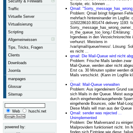
Security & Firewalls
Scripte, etc. können ...
Qmail: "Sorry,_message_has_wrong
Traffic
Problem: Qmail bringt folgenen Fehl
Virtuelle Server
mehrfach hintereinander im Logfile: 
1150228610.801474 delivery 1193: fa
Virtualisierung
Sorry,_message_has_wrong_owner._(
Scripting
in_the_queue_too_long./ Erklärung:
Irgendwas in den Verzeichnisrechte i
Allgemeinwissen
verhunzt. Meistens in
/var/qmail/queue/mess/. Lösung: Sol
Tips, Tricks, Fragen
es nicht ...
Clients
qmail: Die Mail-Queue wird nicht abg
Problem: Frische Mails landen zwar 
Downloads
Mail-Queue, werden aber nicht abgea
Erst ca. 30 Minuten später werden d
Joomla
Mails verschickt. (Kann im Logfile k
manpages
...
Qmail: Mail-Queue verwalten
Glossar
Problem: Aus irgendeinem Grund s
sich Mails in der Queue. Meist ausg
Sitemap
durch eingehende/ausgehende Spam
eingehende Bounces, oder Mail-Loop
Diese Mails will man aus der Queue .
Web
huschi.net
Qmail: sender was rejected ...
Unimplemented
Problem: Der Mailversand zu einige
powered by:
Mailprovidern funktioniert nicht. Im M
finden sich Einträge wie diese: failur