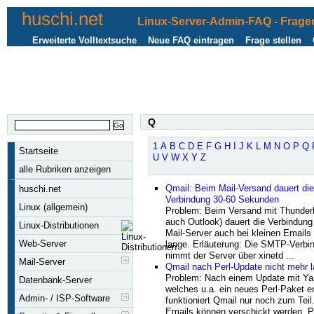
huschi.net
Linux-Server-Admin-FAQ - Fragen
Erweiterte Volltextsuche
Neue FAQ eintragen
Frage stellen
Q
1
A
B
C
D
E
F
G
H
I
J
K
L
M
N
O
P
Q
Startseite
U
V
W
X
Y
Z
alle Rubriken anzeigen
Qmail: Beim Mail-Versand dauert die
huschi.net
Verbindung 30-60 Sekunden
Linux (allgemein)
Problem: Beim Versand mit Thunderb
auch Outlook) dauert die Verbindun
Linux-Distributionen
Mail-Server auch bei kleinen Emails
Web-Server
lange. Erläuterung: Die SMTP-Verbi
nimmt der Server über xinetd ...
Mail-Server
Qmail nach Perl-Update nicht mehr l
Problem: Nach einem Update mit Ya
Datenbank-Server
welches u.a. ein neues Perl-Paket en
Admin- / ISP-Software
funktioniert Qmail nur noch zum Teil.
Emails können verschickt werden, 