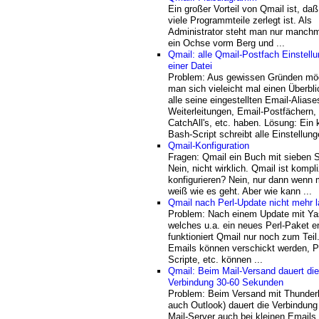
Ein großer Vorteil von Qmail ist, daß
viele Programmteile zerlegt ist. Als
Administrator steht man nur manchm
ein Ochse vorm Berg und ...
Qmail: alle Qmail-Postfach Einstellu
einer Datei
Problem: Aus gewissen Gründen mö
man sich vieleicht mal einen Überbli
alle seine eingestellten Email-Aliase
Weiterleitungen, Email-Postfächern,
CatchAll's, etc. haben. Lösung: Ein 
Bash-Script schreibt alle Einstellunge
Qmail-Konfiguration
Fragen: Qmail ein Buch mit sieben 
Nein, nicht wirklich. Qmail ist kompli
konfigurieren? Nein, nur dann wenn 
weiß wie es geht. Aber wie kann ...
Qmail nach Perl-Update nicht mehr l
Problem: Nach einem Update mit Ya
welches u.a. ein neues Perl-Paket en
funktioniert Qmail nur noch zum Teil.
Emails können verschickt werden, 
Scripte, etc. können ...
Qmail: Beim Mail-Versand dauert die
Verbindung 30-60 Sekunden
Problem: Beim Versand mit Thunderb
auch Outlook) dauert die Verbindun
Mail-Server auch bei kleinen Emails