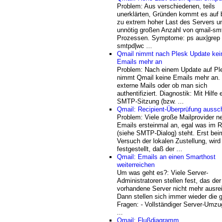
Problem: Aus verschiedenen, teils
unerklärten, Gründen kommt es auf 
zu extrem hoher Last des Servers un
unnötig großen Anzahl von qmail-sm
Prozessen. Symptome: ps aux|grep 
smtpd|wc ...
Qmail nimmt nach Plesk Update kei
Emails mehr an
Problem: Nach einem Update auf Pl
nimmt Qmail keine Emails mehr an. 
externe Mails oder ob man sich
authentifiziert. Diagnostik: Mit Hilfe 
SMTP-Sitzung (bzw. ...
Qmail: Recipient-Überprüfung aussc
Problem: Viele große Mailprovider 
Emails ersteinmal an, egal was im
(siehe SMTP-Dialog) steht. Erst bei
Versuch der lokalen Zustellung, wird 
festgestellt, daß der ...
Qmail: Emails an einen Smarthost
weiterreichen
Um was geht es?: Viele Server-
Administratoren stellen fest, das der
vorhandene Server nicht mehr ausrei
Dann stellen sich immer wieder die 
Fragen: - Vollständiger Server-Umzu
...
Qmail: Flußdiagramm