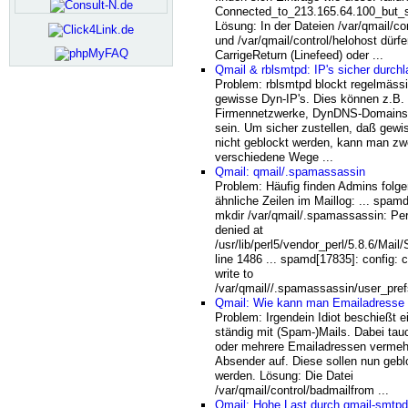
Connected_to_213.165.64.100_but_
Lösung: In der Dateien /var/qmail/co
und /var/qmail/control/helohost dürf
CarrigeReturn (Linefeed) oder ...
Qmail & rblsmtpd: IP's sicher durch
Problem: rblsmtpd blockt regelmäss
gewisse Dyn-IP's. Dies können z.B.
Firmennetzwerke, DynDNS-Domains,
sein. Um sicher zustellen, daß gewi
nicht geblockt werden, kann man zw
verschiedene Wege ...
Qmail: qmail/.spamassassin
Problem: Häufig finden Admins folg
ähnliche Zeilen im Maillog: ... spam
mkdir /var/qmail/.spamassassin: Pe
denied at
/usr/lib/perl5/vendor_perl/5.8.6/Ma
line 1486 ... spamd[17835]: config: 
write to
/var/qmail//.spamassassin/user_prefs
Qmail: Wie kann man Emailadresse
Problem: Irgendein Idiot beschießt e
ständig mit (Spam-)Mails. Dabei tau
oder mehrere Emailadressen vermehr
Absender auf. Diese sollen nun gebl
werden. Lösung: Die Datei
/var/qmail/control/badmailfrom ...
Qmail: Hohe Last durch qmail-smtpd