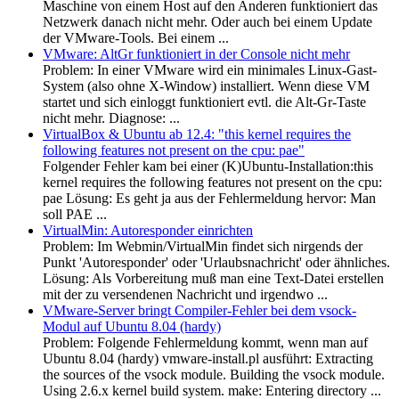
Maschine von einem Host auf den Anderen funktioniert das
Netzwerk danach nicht mehr. Oder auch bei einem Update
der VMware-Tools. Bei einem ...
VMware: AltGr funktioniert in der Console nicht mehr
Problem: In einer VMware wird ein minimales Linux-Gast-
System (also ohne X-Window) installiert. Wenn diese VM
startet und sich einloggt funktioniert evtl. die Alt-Gr-Taste
nicht mehr. Diagnose: ...
VirtualBox & Ubuntu ab 12.4: "this kernel requires the
following features not present on the cpu: pae"
Folgender Fehler kam bei einer (K)Ubuntu-Installation:this
kernel requires the following features not present on the cpu:
pae Lösung: Es geht ja aus der Fehlermeldung hervor: Man
soll PAE ...
VirtualMin: Autoresponder einrichten
Problem: Im Webmin/VirtualMin findet sich nirgends der
Punkt 'Autoresponder' oder 'Urlaubsnachricht' oder ähnliches.
Lösung: Als Vorbereitung muß man eine Text-Datei erstellen
mit der zu versendenen Nachricht und irgendwo ...
VMware-Server bringt Compiler-Fehler bei dem vsock-
Modul auf Ubuntu 8.04 (hardy)
Problem: Folgende Fehlermeldung kommt, wenn man auf
Ubuntu 8.04 (hardy) vmware-install.pl ausführt: Extracting
the sources of the vsock module. Building the vsock module.
Using 2.6.x kernel build system. make: Entering directory ...