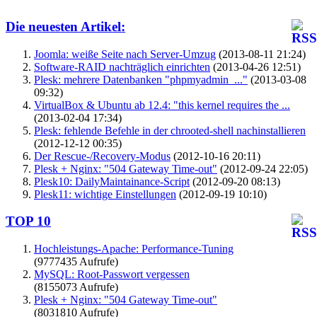
Die neuesten Artikel:
Joomla: weiße Seite nach Server-Umzug
(2013-08-11 21:24)
Software-RAID nachträglich einrichten
(2013-04-26 12:51)
Plesk: mehrere Datenbanken "phpmyadmin_..."
(2013-03-08
09:32)
VirtualBox & Ubuntu ab 12.4: "this kernel requires the ...
(2013-02-04 17:34)
Plesk: fehlende Befehle in der chrooted-shell nachinstallieren
(2012-12-12 00:35)
Der Rescue-/Recovery-Modus
(2012-10-16 20:11)
Plesk + Nginx: "504 Gateway Time-out"
(2012-09-24 22:05)
Plesk10: DailyMaintainance-Script
(2012-09-20 08:13)
Plesk11: wichtige Einstellungen
(2012-09-19 10:10)
TOP 10
Hochleistungs-Apache: Performance-Tuning
(9777435 Aufrufe)
MySQL: Root-Passwort vergessen
(8155073 Aufrufe)
Plesk + Nginx: "504 Gateway Time-out"
(8031810 Aufrufe)