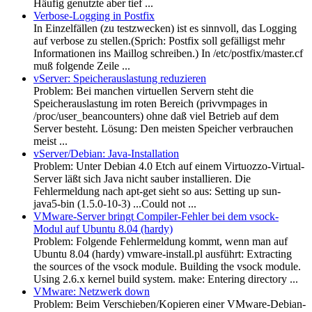
Häufig genutzte aber tief ...
Verbose-Logging in Postfix
In Einzelfällen (zu testzwecken) ist es sinnvoll, das Logging
auf verbose zu stellen.(Sprich: Postfix soll gefälligst mehr
Informationen ins Maillog schreiben.) In /etc/postfix/master.cf
muß folgende Zeile ...
vServer: Speicherauslastung reduzieren
Problem: Bei manchen virtuellen Servern steht die
Speicherauslastung im roten Bereich (privvmpages in
/proc/user_beancounters) ohne daß viel Betrieb auf dem
Server besteht. Lösung: Den meisten Speicher verbrauchen
meist ...
vServer/Debian: Java-Installation
Problem: Unter Debian 4.0 Etch auf einem Virtuozzo-Virtual-
Server läßt sich Java nicht sauber installieren. Die
Fehlermeldung nach apt-get sieht so aus: Setting up sun-
java5-bin (1.5.0-10-3) ...Could not ...
VMware-Server bringt Compiler-Fehler bei dem vsock-
Modul auf Ubuntu 8.04 (hardy)
Problem: Folgende Fehlermeldung kommt, wenn man auf
Ubuntu 8.04 (hardy) vmware-install.pl ausführt: Extracting
the sources of the vsock module. Building the vsock module.
Using 2.6.x kernel build system. make: Entering directory ...
VMware: Netzwerk down
Problem: Beim Verschieben/Kopieren einer VMware-Debian-