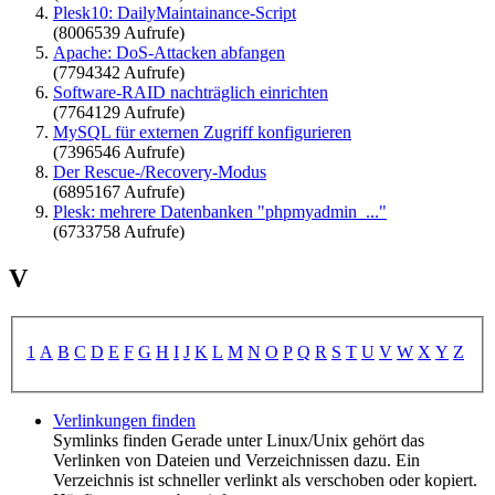
Plesk10: DailyMaintainance-Script
(8006539 Aufrufe)
Apache: DoS-Attacken abfangen
(7794342 Aufrufe)
Software-RAID nachträglich einrichten
(7764129 Aufrufe)
MySQL für externen Zugriff konfigurieren
(7396546 Aufrufe)
Der Rescue-/Recovery-Modus
(6895167 Aufrufe)
Plesk: mehrere Datenbanken "phpmyadmin_..."
(6733758 Aufrufe)
V
1
A
B
C
D
E
F
G
H
I
J
K
L
M
N
O
P
Q
R
S
T
U
V
W
X
Y
Z
Verlinkungen finden
Symlinks finden Gerade unter Linux/Unix gehört das
Verlinken von Dateien und Verzeichnissen dazu. Ein
Verzeichnis ist schneller verlinkt als verschoben oder kopiert.