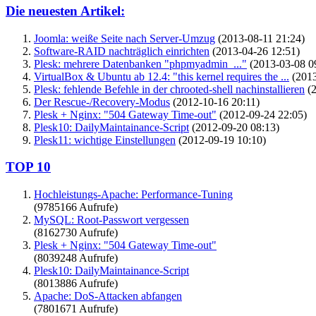
Die neuesten Artikel:
Joomla: weiße Seite nach Server-Umzug
(2013-08-11 21:24)
Software-RAID nachträglich einrichten
(2013-04-26 12:51)
Plesk: mehrere Datenbanken "phpmyadmin_..."
(2013-03-08 0
VirtualBox & Ubuntu ab 12.4: "this kernel requires the ...
(2013
Plesk: fehlende Befehle in der chrooted-shell nachinstallieren
(2
Der Rescue-/Recovery-Modus
(2012-10-16 20:11)
Plesk + Nginx: "504 Gateway Time-out"
(2012-09-24 22:05)
Plesk10: DailyMaintainance-Script
(2012-09-20 08:13)
Plesk11: wichtige Einstellungen
(2012-09-19 10:10)
TOP 10
Hochleistungs-Apache: Performance-Tuning
(9785166 Aufrufe)
MySQL: Root-Passwort vergessen
(8162730 Aufrufe)
Plesk + Nginx: "504 Gateway Time-out"
(8039248 Aufrufe)
Plesk10: DailyMaintainance-Script
(8013886 Aufrufe)
Apache: DoS-Attacken abfangen
(7801671 Aufrufe)