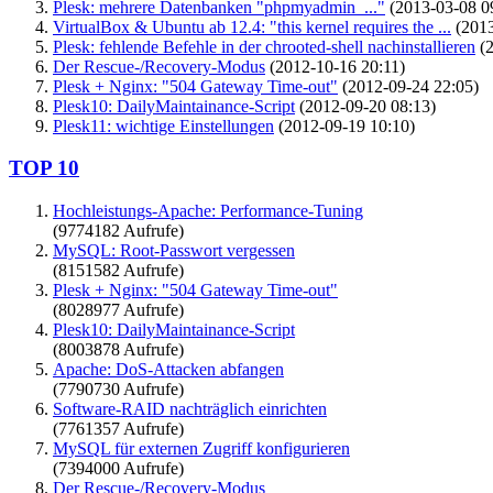
Plesk: mehrere Datenbanken "phpmyadmin_..."
(2013-03-08 0
VirtualBox & Ubuntu ab 12.4: "this kernel requires the ...
(2013
Plesk: fehlende Befehle in der chrooted-shell nachinstallieren
(2
Der Rescue-/Recovery-Modus
(2012-10-16 20:11)
Plesk + Nginx: "504 Gateway Time-out"
(2012-09-24 22:05)
Plesk10: DailyMaintainance-Script
(2012-09-20 08:13)
Plesk11: wichtige Einstellungen
(2012-09-19 10:10)
TOP 10
Hochleistungs-Apache: Performance-Tuning
(9774182 Aufrufe)
MySQL: Root-Passwort vergessen
(8151582 Aufrufe)
Plesk + Nginx: "504 Gateway Time-out"
(8028977 Aufrufe)
Plesk10: DailyMaintainance-Script
(8003878 Aufrufe)
Apache: DoS-Attacken abfangen
(7790730 Aufrufe)
Software-RAID nachträglich einrichten
(7761357 Aufrufe)
MySQL für externen Zugriff konfigurieren
(7394000 Aufrufe)
Der Rescue-/Recovery-Modus