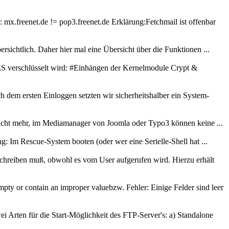
mx.freenet.de != pop3.freenet.de Erklärung:Fetchmail ist offenbar
ichtlich. Daher hier mal eine Übersicht über die Funktionen ...
AES verschlüsselt wird: #Einhängen der Kernelmodule Crypt &
 dem ersten Einloggen setzten wir sicherheitshalber ein System-
t nicht mehr, im Mediamanager von Joomla oder Typo3 können keine ...
g: Im Rescue-System booten (oder wer eine Serielle-Shell hat ...
chreiben muß, obwohl es vom User aufgerufen wird. Hierzu erhält
ty or contain an improper valuebzw. Fehler: Einige Felder sind leer
 Arten für die Start-Möglichkeit des FTP-Server's: a) Standalone