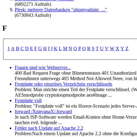
(6892271 Aufrufe)
Plesk: mehrere Datenbanken "phpmyadmin_..."
(6730943 Aufrufe)
F
1
A
B
C
D
E
F
G
H
I
J
K
L
M
N
O
P
Q
R
S
T
U
V
W
X
Y
Z
Frauen sind wie Webserver...
400 Bad Request Frage ohne Blumenstrauss 401 Unauthorized 
Freundinnen unterwegs 405 Method Not Allowed Neee, von hint
Festplatte oder einzelnes Verzeichnis verschlüsseln
Problem: Man möchte einen Teil der Festplatte verschlüssel. 
AESmodprobe cryptoloopmodprobe aes#Image ...
Festplatte voll
Problem: "Festplatte voll" ist ein Horror-Scenario jedes Serv
forward /XnirvanaX/.forward
Je nach ISP-Software werden Email-Konten ohne Home-Verzeichn
tauchen evtl. folgende ...
Fehler nach Update auf Apache 2.2
Problem:Nach einem Update auf Apache 2.2 ohne die Konfigur