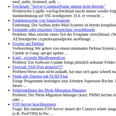
mod_authz_hostmod_auth ...
Fetchmail: "Server-CommonName stimmt nicht überein"
Problem:Im Logfile /var/log/fetchmail taucht immer wieder fol
standardmässig auf SSL konfiguriert. D.h. er versucht ...
Funktionsweise von SpamAssassin
Einleitung: Der Aufbau jedes Mail-Systems ist bereits kompliz
Festplatte oder einzelnes Verzeichnis verschlüsseln
Problem: Man möchte einen Teil der Festplatte verschlüssel. 
AESmodprobe cryptoloopmodprobe aes#Image ...
Froxlor auf Debian
Vorbereitung Wir gehen von einem minimalen Debian-System aus,
Update in Gang: apt-get update ...
fcgid - exceeds MaxRequestLen
Problem: Ein Software-Update bringt plötzlich seltsame Fehler
Firewall: SSH-Port gesperrt?!?
Problem:Wenn man nicht aufpaßt, hat man sich ganz schnell mal 
Finde alle Dateien mit SUID-Flag
Einige Programme benötigen zum Arbeiten Superuser-Rechte. D
dieses ...
Fehlermeldung des Plesk-Migration-Manager
Problem: Der Plesk-Migration-Manager (kurz: PMM) brichte eine
oder ...
FTP-Server beschleunigen
Frage: Bei meinem FTP-Server dauert der Connect relativ lang
(z.B. ProFTPd) b) Per ...