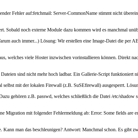
gender Fehler auf:fetchmail: Server-CommonName stimmt nicht überein: 
iert. Sobald noch externe Module dazu kommen wird es manchmal unübers
(Warum auch immer...) Lösung: Wir erstellen eine Image-Datei die per 
 welches viele Hoster inzwischen vorinstallieren können. Direkt nach
: Dateien sind nicht mehr hoch ladbar. Ein Gallerie-Script funktionier
selbst mit der lokalen Firewall (z.B. SuSEfirewall) ausgesperrt. Lösun
azu gehören z.B. passwd, welches schließlich die Datei /etc/shadow s
 Migration mit folgender Fehlermeldung ab: Error: Some fields are emp
e. Kann man das beschleunigen? Antwort: Manchmal schon. Es gibt zwei